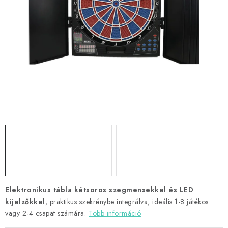
KIEGÉSZÍTŐK
RUHÁZAT
JÁTÉKOSOK
AKCIÓK
DARTS
AJÁNDÉKUTALVÁNYOK
Elérhetőségek
Vásárlási útmutató
Elektronikus tábla kétsoros szegmensekkel és LED
kijelzőkkel
, praktikus szekrénybe integrálva, ideális 1-8 játékos
vagy 2-4 csapat számára.
Több információ