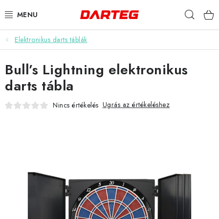
Ugrás
Keres
a
fő
tartalomhoz
Elektronikus darts táblák
DARTS
Bull’s Lightning elektronikus
DARTS TÁBLÁK
darts tábla
TARTOZÉKOK A TÁBLÁKHOZ
Ugrás az értékeléshez
Nincs értékelés
TOLLAK
HEGYEK
SZÁRAK
TOKOK