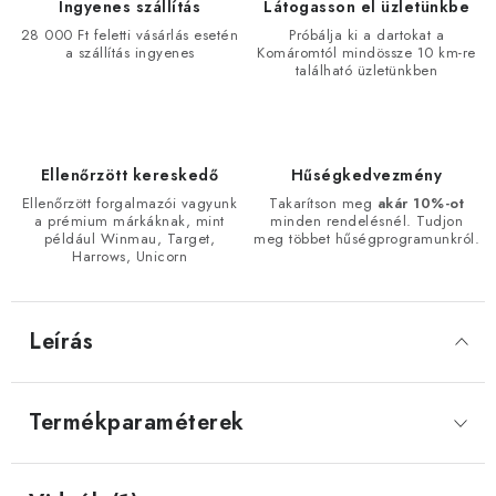
Ingyenes szállítás
Látogasson el üzletünkbe
28 000 Ft feletti vásárlás esetén
Próbálja ki a dartokat a
a szállítás ingyenes
Komáromtól mindössze 10 km-re
található üzletünkben
Ellenőrzött kereskedő
Hűségkedvezmény
Ellenőrzött forgalmazói vagyunk
Takarítson meg
akár 10%-ot
a prémium márkáknak, mint
minden rendelésnél. Tudjon
például Winmau, Target,
meg többet hűségprogramunkról.
Harrows, Unicorn
Leírás
Termékparaméterek