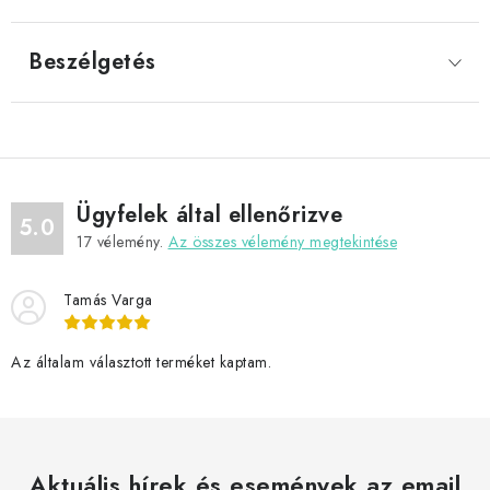
Beszélgetés
Ügyfelek által ellenőrizve
5.0
17
vélemény.
Az összes vélemény megtekintése
Tamás Varga
Az általam választott terméket kaptam.
Aktuális hírek és események az email