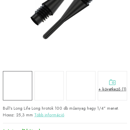
KIEGÉSZÍTŐK
RUHÁZAT
JÁTÉKOSOK
AKCIÓK
DARTS
AJÁNDÉKUTALVÁNYOK
+ következő (1)
Elérhetőségek
Vásárlási útmutató
Bull's Long Life Long hrotok 100 db műanyag hegy 1/4" menet.
Hossz: 25,3 mm
Több információ