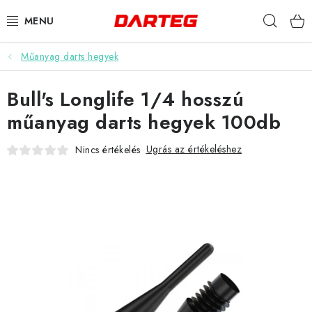
Ugrás
Keres
a
fő
tartalomhoz
Műanyag darts hegyek
DARTS
Bull's Longlife 1/4 hosszú
DARTS TÁBLÁK
műanyag darts hegyek 100db
TARTOZÉKOK A TÁBLÁKHOZ
Ugrás az értékeléshez
Nincs értékelés
TOLLAK
HEGYEK
SZÁRAK
TOKOK