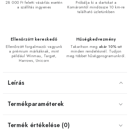
28 000 Ft feletti vásárlás esetén
Próbálja ki a dartokat a
a szállítás ingyenes
Komáromtól mindössze 10 km-re
található üzletünkben
Ellenőrzött kereskedő
Hűségkedvezmény
Ellenőrzött forgalmazói vagyunk
Takarítson meg
akár 10%-ot
a prémium márkáknak, mint
minden rendelésnél. Tudjon
például Winmau, Target,
meg többet hűségprogramunkról.
Harrows, Unicorn
Leírás
Termékparaméterek
Termék értékelése (0)