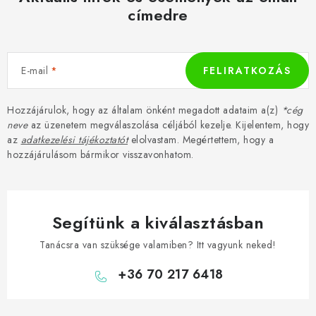
címedre
E-mail
FELIRATKOZÁS
Hozzájárulok, hogy az általam önként megadott adataim a(z)
*cég
neve
az üzenetem megválaszolása céljából kezelje. Kijelentem, hogy
az
adatkezelési tájékoztatót
elolvastam. Megértettem, hogy a
hozzájárulásom bármikor visszavonhatom.
Segítünk a kiválasztásban
Tanácsra van szüksége valamiben? Itt vagyunk neked!
+36 70 217 6418
L