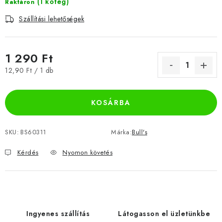
(1 köteg)
Raktáron
Szállítási lehetőségek
1 290 Ft
Egységár:
12,90 Ft / 1 db
KOSÁRBA
SKU:
BS60311
Márka:
Bull's
Kérdés
Nyomon követés
Ingyenes szállítás
Látogasson el üzletünkbe