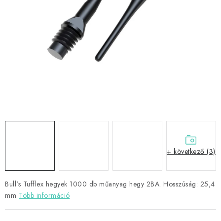
KIEGÉSZÍTŐK
RUHÁZAT
JÁTÉKOSOK
AKCIÓK
DARTS
AJÁNDÉKUTALVÁNYOK
+ következő (3)
Elérhetőségek
Vásárlási útmutató
Bull's Tufflex hegyek 1000 db műanyag hegy 2BA. Hosszúság: 25,4
mm
Több információ