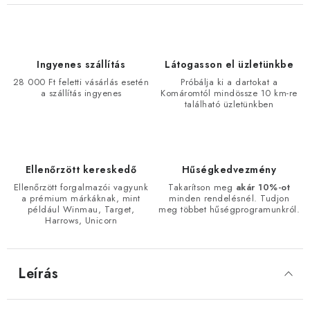
Ingyenes szállítás
Látogasson el üzletünkbe
28 000 Ft feletti vásárlás esetén
Próbálja ki a dartokat a
a szállítás ingyenes
Komáromtól mindössze 10 km-re
található üzletünkben
Ellenőrzött kereskedő
Hűségkedvezmény
Ellenőrzött forgalmazói vagyunk
Takarítson meg
akár 10%-ot
a prémium márkáknak, mint
minden rendelésnél. Tudjon
például Winmau, Target,
meg többet hűségprogramunkról.
Harrows, Unicorn
Leírás