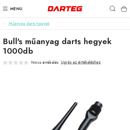
Ugrás
Keres
a
fő
tartalomhoz
Műanyag darts hegyek
DARTS
Bull's műanyag darts hegyek
DARTS TÁBLÁK
1000db
TARTOZÉKOK A TÁBLÁKHOZ
Ugrás az értékeléshez
Nincs értékelés
TOLLAK
HEGYEK
SZÁRAK
TOKOK