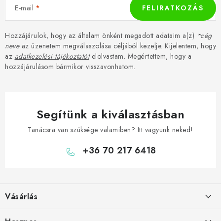
E-mail
FELIRATKOZÁS
Hozzájárulok, hogy az általam önként megadott adataim a(z)
*cég
neve
az üzenetem megválaszolása céljából kezelje. Kijelentem, hogy
az
adatkezelési tájékoztatót
elolvastam. Megértettem, hogy a
hozzájárulásom bármikor visszavonhatom.
Segítünk a kiválasztásban
Tanácsra van szüksége valamiben? Itt vagyunk neked!
+36 70 217 6418
L
á
Vásárlás
b
l
Hogyan vásároljon