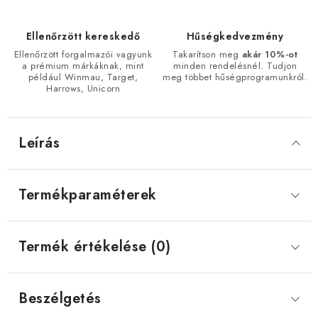
Ellenőrzött kereskedő
Hűségkedvezmény
Ellenőrzött forgalmazói vagyunk
Takarítson meg
akár 10%-ot
a prémium márkáknak, mint
minden rendelésnél. Tudjon
például Winmau, Target,
meg többet hűségprogramunkról.
Harrows, Unicorn
Leírás
Termékparaméterek
Termék értékelése (0)
Beszélgetés