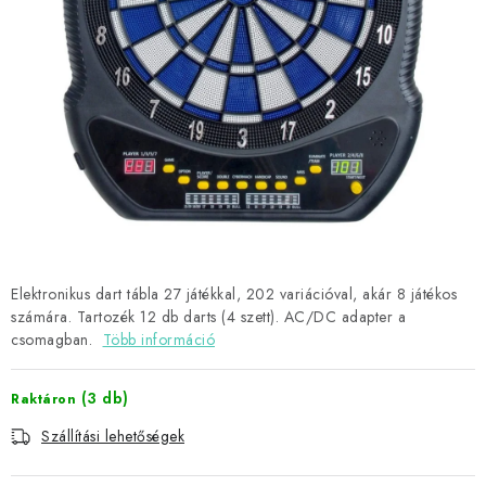
KIEGÉSZÍTŐK
RUHÁZAT
JÁTÉKOSOK
AKCIÓK
DARTS
AJÁNDÉKUTALVÁNYOK
Elektronikus dart tábla 27 játékkal, 202 variációval, akár 8 játékos
számára. Tartozék 12 db darts (4 szett). AC/DC adapter a
csomagban.
Több információ
Elérhetőségek
Vásárlási útmutató
(3 db)
Raktáron
Szállítási lehetőségek