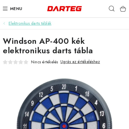
Ugrás
Keres
a
fő
tartalomhoz
Elektronikus darts táblák
DARTS
Windson AP-400 kék
DARTS TÁBLÁK
elektronikus darts tábla
TARTOZÉKOK A TÁBLÁKHOZ
Ugrás az értékeléshez
Nincs értékelés
TOLLAK
HEGYEK
SZÁRAK
TOKOK