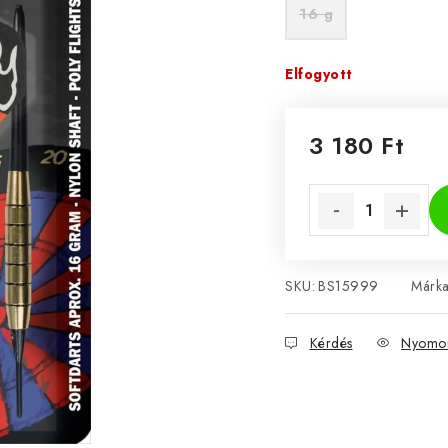
16 g
Elfogyott
3 180 Ft
Egységár:
SKU:
BS15999
Márk
Kérdés
Nyomon