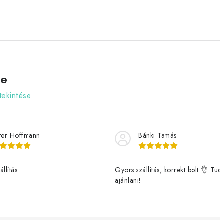
ve
ekintése
ter Hoffmann
Bánki Tamás
llítás.
Gyors szállítás, korrekt bolt 👌 T
ajánlani!