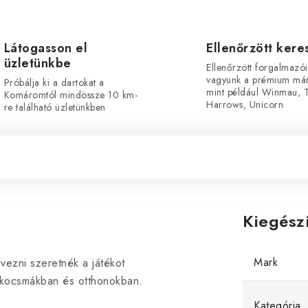
Látogasson el
Ellenőrzött ker
üzletünkbe
Ellenőrzött forgalmazói
vagyunk a prémium már
Próbálja ki a dartokat a
mint például Winmau, T
Komáromtól mindössze 10 km-
Harrows, Unicorn
re található üzletünkben
Kiegész
Mark
vezni szeretnék a játékot
z kocsmákban és otthonokban.
Kategória