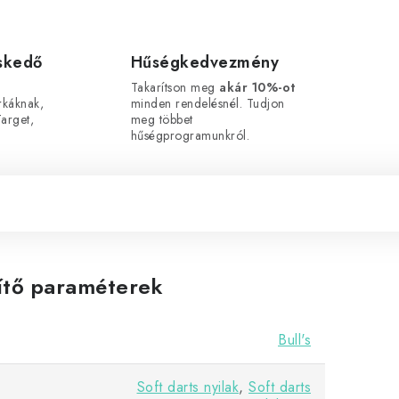
eskedő
Hűségkedvezmény
Takarítson meg
akár 10%-ot
káknak,
minden rendelésnél. Tudjon
arget,
meg többet
hűségprogramunkról.
ítő paraméterek
Bull's
Soft darts nyilak
,
Soft darts