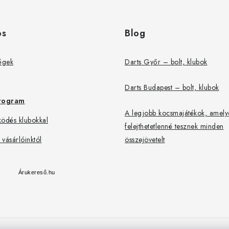
os
Blog
égek
Darts Győr – bolt, klubok
Darts Budapest – bolt, klubok
rogram
A legjobb kocsmajátékok, amely
ödés klubokkal
felejthetetlenné tesznek minden
 vásárlóinktól
összejövetelt
Árukereső.hu