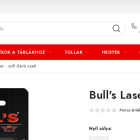
ÉKOK A TÁBLÁKHOZ
TOLLAK
HEGYEK
er - soft darts szett
Bull's Las
Nincs érté
Nyíl súlya: