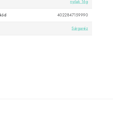
nyilak 16g
kód
4022847159990
Sárgaréz