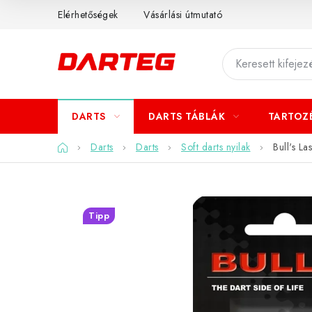
Ugrás
Elérhetőségek
Vásárlási útmutató
a
fő
tartalomhoz
DARTS
DARTS TÁBLÁK
TARTOZ
Kezdőlap
Darts
Darts
Soft darts nyilak
Bull's Las
Tipp