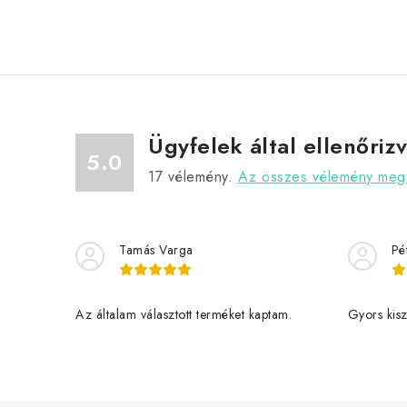
Ügyfelek által ellenőriz
5.0
17
vélemény.
Az összes vélemény megt
Tamás Varga
Pé
Az általam választott terméket kaptam.
Gyors kiszá