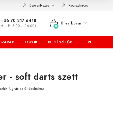
Bejelentkezés
Regisztráció
+36 70 217 6418
Üres kosár
(H – P: 8:00 – 16:00)
KOSÁR
SZÁRAK
TOKOK
KIEGÉSZÍTŐK
RUHÁZAT
er - soft darts szett
Ugrás az értékeléshez
kelés