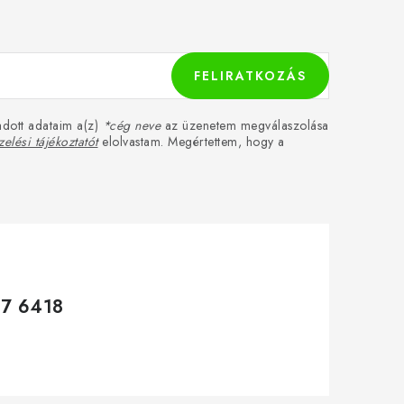
FELIRATKOZÁS
dott adataim a(z)
*cég neve
az üzenetem megválaszolása
elési tájékoztatót
elolvastam. Megértettem, hogy a
17 6418