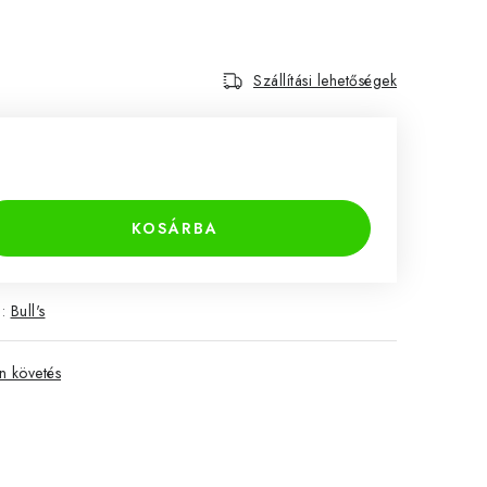
Szállítási lehetőségek
KOSÁRBA
a:
Bull's
 követés