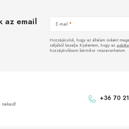
k az email
E-mail
Hozzájárulok, hogy az általam önként mega
céljából kezelje. Kijelentem, hogy az
adatkez
hozzájárulásom bármikor visszavonhatom.
+36 70 2
k neked!