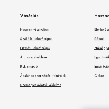
L
á
Vásárlás
Haszn
b
l
Hogyan vásároljon
Elérhetős
é
Szállítási lehetőségek
Rólunk
c
Fizetési lehetőségek
Hűségp
Áru visszaküldése
Együttműk
Reklamáció
Inspiráció
Általános szerződési feltételek
Cikkek
Személyes adatok védelme