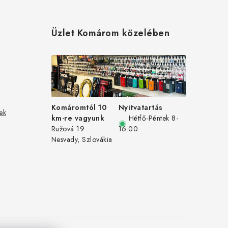
Üzlet Komárom közelében
Komáromtól 10
Nyitvatartás
ek
km-re vagyunk
Hétfő-Péntek 8-
Ružová 19
16:00
Nesvady, Szlovákia