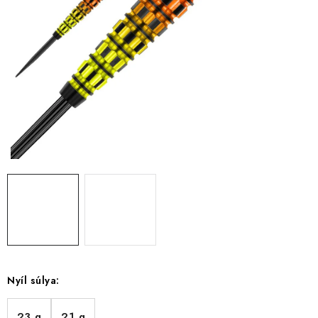
KIEGÉSZÍTŐK
RUHÁZAT
JÁTÉKOSOK
AKCIÓK
DARTS
AJÁNDÉKUTALVÁNYOK
Elérhetőségek
Vásárlási útmutató
Nyíl súlya:
23 g
21 g