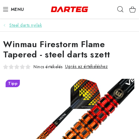
Ugrás
Keres
a
fő
tartalomhoz
Steel darts nyilak
DARTS
Winmau Firestorm Flame
DARTS TÁBLÁK
Tapered - steel darts szett
TARTOZÉKOK A TÁBLÁKHOZ
Ugrás az értékeléshez
Nincs értékelés
TOLLAK
Tipp
HEGYEK
SZÁRAK
TOKOK