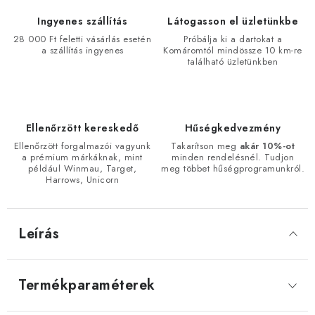
Ingyenes szállítás
Látogasson el üzletünkbe
28 000 Ft feletti vásárlás esetén
Próbálja ki a dartokat a
a szállítás ingyenes
Komáromtól mindössze 10 km-re
található üzletünkben
Ellenőrzött kereskedő
Hűségkedvezmény
Ellenőrzött forgalmazói vagyunk
Takarítson meg
akár 10%-ot
a prémium márkáknak, mint
minden rendelésnél. Tudjon
például Winmau, Target,
meg többet hűségprogramunkról.
Harrows, Unicorn
Leírás
Termékparaméterek