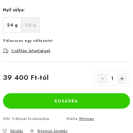
Nyíl súlya:
24 g
22 g
Válasszon egy változatot
Szállítási lehetőségek
39 400 Ft
-tól
Egységár:
KOSÁRBA
SKU:
Változat kiválasztása
Márka:
Winmau
Kérdés
Nyomon követés