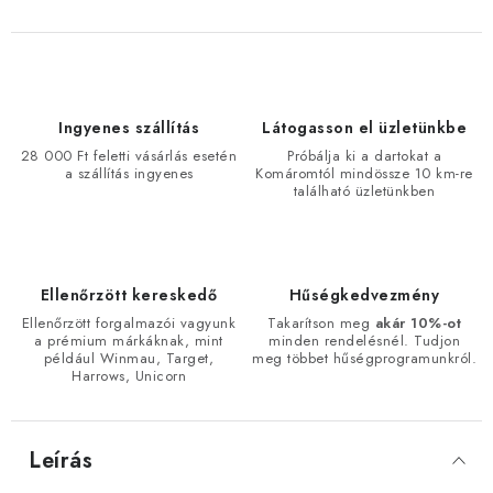
Ingyenes szállítás
Látogasson el üzletünkbe
28 000 Ft feletti vásárlás esetén
Próbálja ki a dartokat a
a szállítás ingyenes
Komáromtól mindössze 10 km-re
található üzletünkben
Ellenőrzött kereskedő
Hűségkedvezmény
Ellenőrzött forgalmazói vagyunk
Takarítson meg
akár 10%-ot
a prémium márkáknak, mint
minden rendelésnél. Tudjon
például Winmau, Target,
meg többet hűségprogramunkról.
Harrows, Unicorn
Leírás