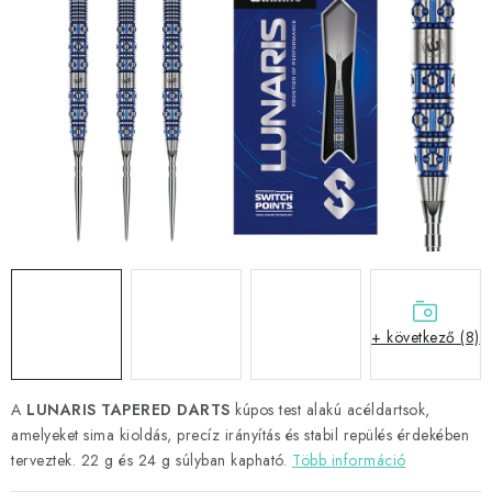
KIEGÉSZÍTŐK
RUHÁZAT
JÁTÉKOSOK
AKCIÓK
DARTS
AJÁNDÉKUTALVÁNYOK
+ következő (8)
Elérhetőségek
Vásárlási útmutató
A
LUNARIS TAPERED DARTS
kúpos test alakú acéldartsok,
amelyeket sima kioldás, precíz irányítás és stabil repülés érdekében
terveztek. 22 g és 24 g súlyban kapható.
Több információ