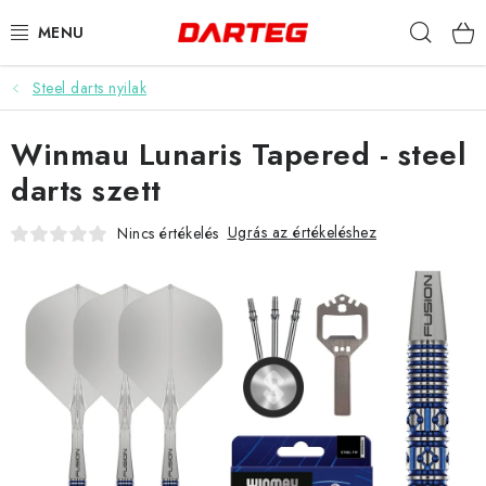
Ugrás
Keres
a
fő
tartalomhoz
Steel darts nyilak
DARTS
Winmau Lunaris Tapered - steel
DARTS TÁBLÁK
darts szett
TARTOZÉKOK A TÁBLÁKHOZ
Ugrás az értékeléshez
Nincs értékelés
TOLLAK
HEGYEK
SZÁRAK
TOKOK