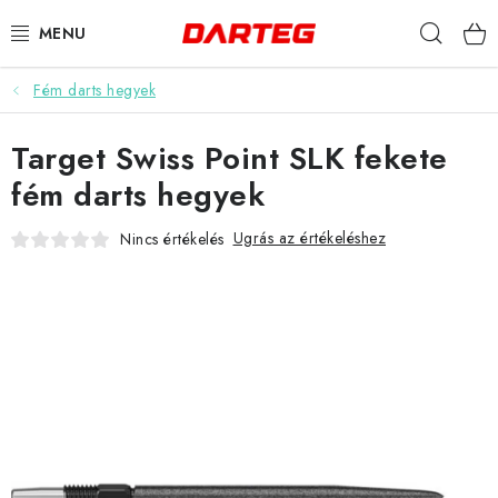
Ugrás
Keres
a
fő
tartalomhoz
Fém darts hegyek
DARTS
Target Swiss Point SLK fekete
DARTS TÁBLÁK
fém darts hegyek
TARTOZÉKOK A TÁBLÁKHOZ
Ugrás az értékeléshez
Nincs értékelés
TOLLAK
HEGYEK
SZÁRAK
TOKOK