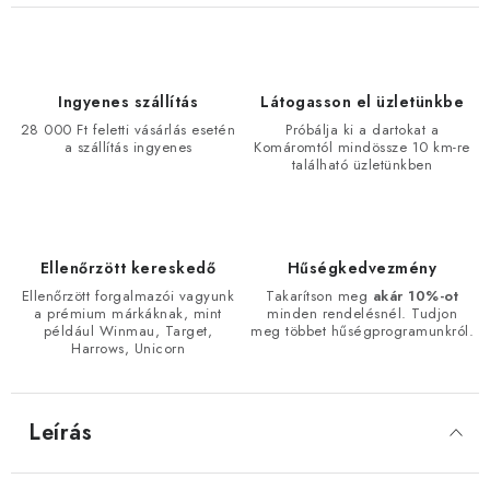
Ingyenes szállítás
Látogasson el üzletünkbe
28 000 Ft feletti vásárlás esetén
Próbálja ki a dartokat a
a szállítás ingyenes
Komáromtól mindössze 10 km-re
található üzletünkben
Ellenőrzött kereskedő
Hűségkedvezmény
Ellenőrzött forgalmazói vagyunk
Takarítson meg
akár 10%-ot
a prémium márkáknak, mint
minden rendelésnél. Tudjon
például Winmau, Target,
meg többet hűségprogramunkról.
Harrows, Unicorn
Leírás