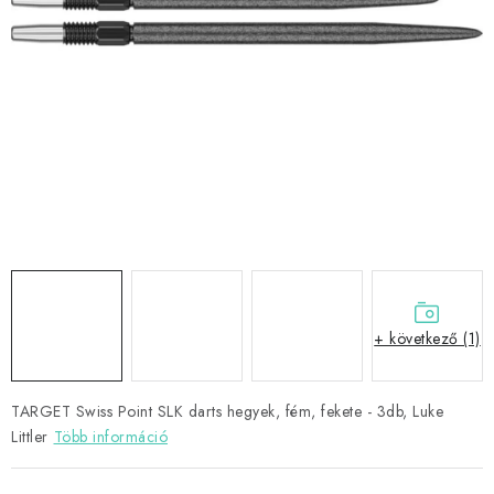
KIEGÉSZÍTŐK
RUHÁZAT
JÁTÉKOSOK
AKCIÓK
DARTS
AJÁNDÉKUTALVÁNYOK
+ következő (1)
Elérhetőségek
Vásárlási útmutató
TARGET Swiss Point SLK darts hegyek, fém, fekete - 3db, Luke
Littler
Több információ