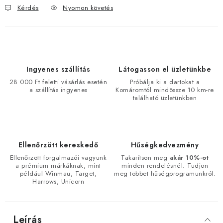
Kérdés
Nyomon követés
Ingyenes szállítás
Látogasson el üzletünkbe
28 000 Ft feletti vásárlás esetén
Próbálja ki a dartokat a
a szállítás ingyenes
Komáromtól mindössze 10 km-re
található üzletünkben
Ellenőrzött kereskedő
Hűségkedvezmény
Ellenőrzött forgalmazói vagyunk
Takarítson meg
akár 10%-ot
a prémium márkáknak, mint
minden rendelésnél. Tudjon
például Winmau, Target,
meg többet hűségprogramunkról.
Harrows, Unicorn
Leírás