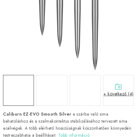
KIEGÉSZÍTŐK
RUHÁZAT
JÁTÉKOSOK
AKCIÓK
DARTS
AJÁNDÉKUTALVÁNYOK
+ következő (4)
Elérhetőségek
Vásárlási útmutató
Caliburn EZ-EVO Smooth Silver
a szárba való sima
behatoláshoz és a szalmakontaktus stabilizálásához tervezett sima
acélvégek. A több elérhető hosszúságnak köszönhetően könnyedén
testreszabhatja a beállításait.
Több információ