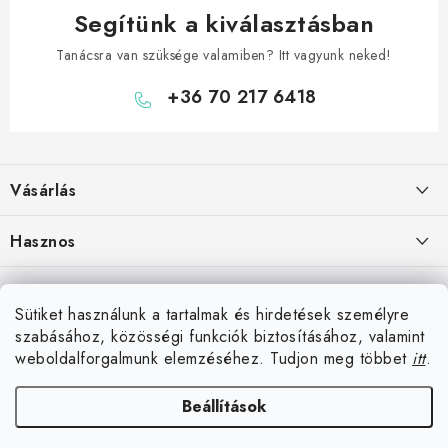
Segítünk a kiválasztásban
Tanácsra van szüksége valamiben? Itt vagyunk neked!
+36 70 217 6418
L
á
Vásárlás
b
l
Hogyan vásároljon
Hasznos
é
Szállítási lehetőségek
c
Elérhetőségek
Blog
Fizetési lehetőségek
Sütiket használunk a tartalmak és hirdetések személyre
Rólunk
Darts Győr – bolt, klubok
szabásához, közösségi funkciók biztosításához, valamint
Üzlet Komárom közelében
Áru visszaküldése
Hűségprogram
weboldalforgalmunk elemzéséhez. Tudjon meg többet
itt
.
Reklamáció
Darts Budapest – bolt, klubok
Együttműködés klubokkal
Beállítások
darteg.hu
darteg.sk
darteg.cz
Komáromtól 10 km-re vagyunk
Általános szerződési feltételek
A legjobb kocsmajátékok, amelyek felejthetetlenné tesznek minden
Ružová 19
Inspiráció vásárlóinktól