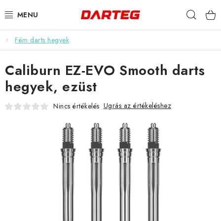
Ugrás
Keres
a
fő
tartalomhoz
Fém darts hegyek
DARTS
Caliburn EZ-EVO Smooth darts
DARTS TÁBLÁK
hegyek, ezüst
TARTOZÉKOK A TÁBLÁKHOZ
Ugrás az értékeléshez
Nincs értékelés
TOLLAK
HEGYEK
SZÁRAK
TOKOK