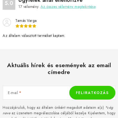
Ügyfelek által ellenőrizve
5.0
17
vélemény.
Az összes vélemény megtekintése
Tamás Varga
Az általam választott terméket kaptam.
Aktuális hírek és események az email
címedre
E-mail
FELIRATKOZÁS
Hozzájárulok, hogy az általam önként megadott adataim a(z)
*cég
neve
az üzenetem megválaszolása céljából kezelje. Kijelentem, hogy