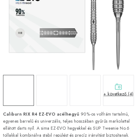
KIEGÉSZÍTŐK
RUHÁZAT
JÁTÉKOSOK
AKCIÓK
DARTS
AJÁNDÉKUTALVÁNYOK
+ következő (4)
Elérhetőségek
Vásárlási útmutató
Caliburn RIX R4 EZ-EVO acélhegyű
90%-os volfrám tartalmú,
egyenes barrelű és univerzális, teljes hosszában gyűrűs markolattal
ellátott darts nyíl. A sima EZ-EVO hegyekkel és SUP Tweenie No.6
tollakkal kombinálva stabil repülést és precíz irányítást biztosítanak.