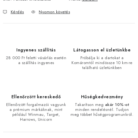
Kérdés
Nyomon követés
Ingyenes szállítás
Látogasson el üzletünkbe
28 000 Ft feletti vásárlás esetén
Próbálja ki a dartokat a
a szállítás ingyenes
Komáromtól mindössze 10 km-re
található üzletünkben
Ellenőrzött kereskedő
Hűségkedvezmény
Ellenőrzött forgalmazói vagyunk
Takarítson meg
akár 10%-ot
a prémium márkáknak, mint
minden rendelésnél. Tudjon
például Winmau, Target,
meg többet hűségprogramunkról.
Harrows, Unicorn