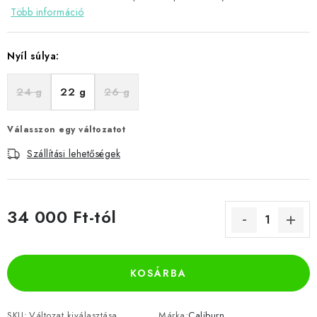
Több információ
Nyíl súlya:
24 g
22 g
26 g
Válasszon egy változatot
Szállítási lehetőségek
34 000 Ft
-tól
Egységár:
KOSÁRBA
SKU:
Változat kiválasztása
Márka:
Caliburn