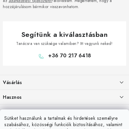
az
adatkezelési tájékoztatót
elolvastam. Megértettem, hogy a
hozzájárulásom bármikor visszavonhatom.
Segítünk a kiválasztásban
Tanácsra van szüksége valamiben? Itt vagyunk neked!
+36 70 217 6418
L
á
Vásárlás
b
l
Hogyan vásároljon
Hasznos
é
Szállítási lehetőségek
c
Elérhetőségek
Blog
Fizetési lehetőségek
Sütiket használunk a tartalmak és hirdetések személyre
Rólunk
Darts Győr – bolt, klubok
szabásához, közösségi funkciók biztosításához, valamint
Üzlet Komárom közelében
Áru visszaküldése