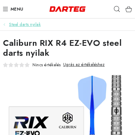
Ugrás
Keres
a
fő
tartalomhoz
Steel darts nyilak
DARTS
Caliburn RIX R4 EZ-EVO steel
DARTS TÁBLÁK
darts nyilak
TARTOZÉKOK A TÁBLÁKHOZ
Ugrás az értékeléshez
Nincs értékelés
TOLLAK
HEGYEK
SZÁRAK
TOKOK