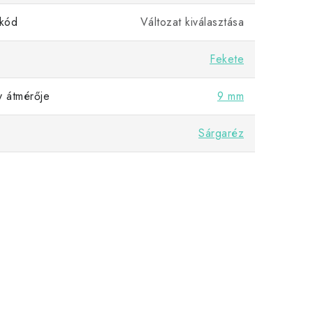
kód
Változat kiválasztása
Fekete
y átmérője
9 mm
Sárgaréz