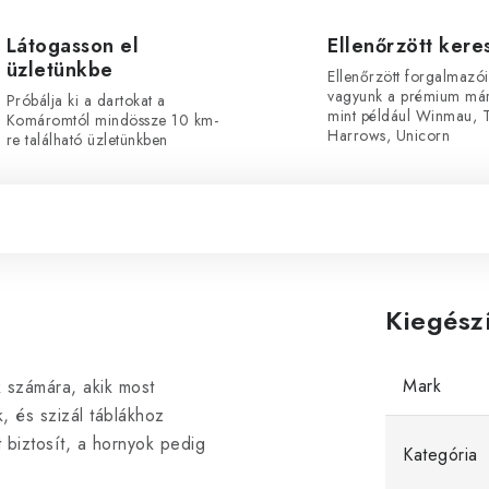
Látogasson el
Ellenőrzött ker
üzletünkbe
Ellenőrzött forgalmazói
vagyunk a prémium már
Próbálja ki a dartokat a
mint például Winmau, T
Komáromtól mindössze 10 km-
Harrows, Unicorn
re található üzletünkben
Kiegész
Mark
k számára, akik most
, és szizál táblákhoz
 biztosít, a hornyok pedig
Kategória