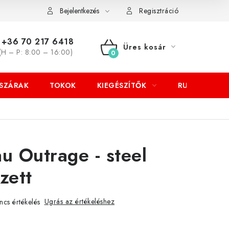
Bejelentkezés
Regisztráció
+36 70 217 6418
Üres kosár
(H – P: 8:00 – 16:00)
KOSÁR
SZÁRAK
TOKOK
KIEGÉSZÍTŐK
RUHÁZAT
 Outrage - steel
zett
Ugrás az értékeléshez
ncs értékelés