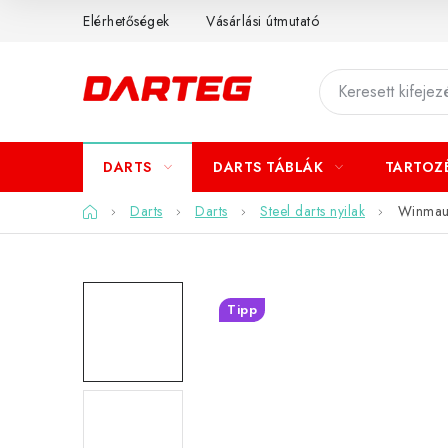
Ugrás
Elérhetőségek
Vásárlási útmutató
a
fő
tartalomhoz
DARTS
DARTS TÁBLÁK
TARTOZ
Kezdőlap
Darts
Darts
Steel darts nyilak
Winmau 
Tipp