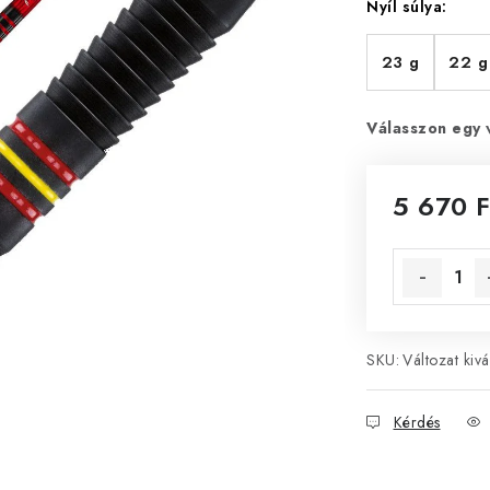
Nyíl súlya:
23 g
22 g
Válasszon egy 
5 670 F
Egységár:
SKU:
Változat kivá
Kérdés