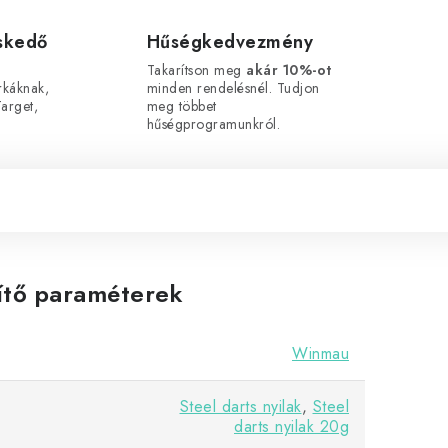
eskedő
Hűségkedvezmény
Takarítson meg
akár 10%-ot
káknak,
minden rendelésnél. Tudjon
arget,
meg többet
hűségprogramunkról.
ítő paraméterek
Winmau
Steel darts nyilak
,
Steel
darts nyilak 20g