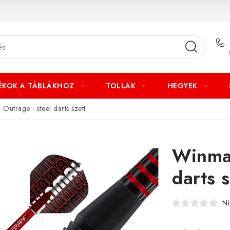
ÉKOK A TÁBLÁKHOZ
TOLLAK
HEGYEK
Outrage - steel darts szett
Winmau
darts s
Ni