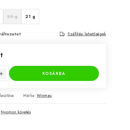
20 g
21 g
változatot
Szállítási lehetőségek
t
KOSÁRBA
lasztása
Márka:
Winmau
Nyomon követés