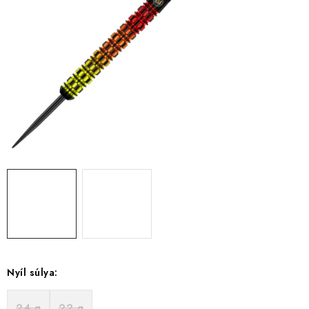
KIEGÉSZÍTŐK
RUHÁZAT
JÁTÉKOSOK
AKCIÓK
DARTS
AJÁNDÉKUTALVÁNYOK
Elérhetőségek
Vásárlási útmutató
Nyíl súlya:
24 g
22 g