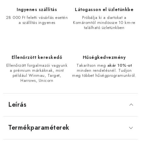
Ingyenes szállítás
Látogasson el üzletünkbe
28 000 Ft feletti vásárlás esetén
Próbálja ki a dartokat a
a szállítás ingyenes
Komáromtól mindössze 10 km-re
található üzletünkben
Ellenőrzött kereskedő
Hűségkedvezmény
Ellenőrzött forgalmazói vagyunk
Takarítson meg
akár 10%-ot
a prémium márkáknak, mint
minden rendelésnél. Tudjon
például Winmau, Target,
meg többet hűségprogramunkról.
Harrows, Unicorn
Leírás
Termékparaméterek