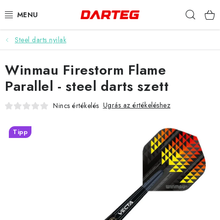
Ugrás
Keres
a
fő
tartalomhoz
Steel darts nyilak
DARTS
Winmau Firestorm Flame
DARTS TÁBLÁK
Parallel - steel darts szett
TARTOZÉKOK A TÁBLÁKHOZ
Ugrás az értékeléshez
Nincs értékelés
TOLLAK
Tipp
HEGYEK
SZÁRAK
TOKOK