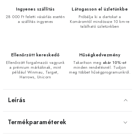
Ingyenes szállítás
Látogasson el üzletünkbe
28 000 Ft feletti vásárlás esetén
Próbálja ki a dartokat a
a szállítás ingyenes
Komáromtól mindössze 10 km-re
található üzletünkben
Ellenőrzött kereskedő
Hűségkedvezmény
Ellenőrzött forgalmazói vagyunk
Takarítson meg
akár 10%-ot
a prémium márkáknak, mint
minden rendelésnél. Tudjon
például Winmau, Target,
meg többet hűségprogramunkról.
Harrows, Unicorn
Leírás
Termékparaméterek