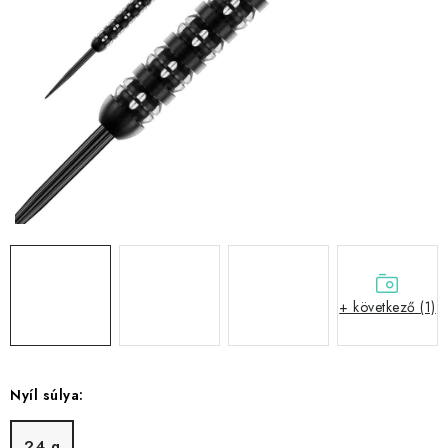
KIEGÉSZÍTŐK
RUHÁZAT
JÁTÉKOSOK
AKCIÓK
DARTS
AJÁNDÉKUTALVÁNYOK
+ következő (1)
Elérhetőségek
Vásárlási útmutató
Nyíl súlya:
24 g