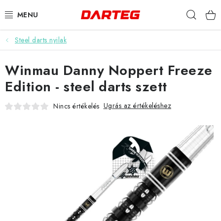
Ugrás
Keres
a
fő
tartalomhoz
Steel darts nyilak
DARTS
Winmau Danny Noppert Freeze
DARTS TÁBLÁK
Edition - steel darts szett
TARTOZÉKOK A TÁBLÁKHOZ
Ugrás az értékeléshez
Nincs értékelés
TOLLAK
HEGYEK
SZÁRAK
TOKOK