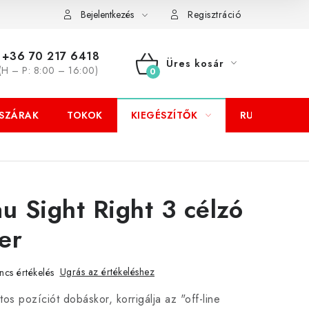
Bejelentkezés
Regisztráció
+36 70 217 6418
Üres kosár
(H – P: 8:00 – 16:00)
KOSÁR
SZÁRAK
TOKOK
KIEGÉSZÍTŐK
RUHÁZAT
 Sight Right 3 célzó
er
Ugrás az értékeléshez
ncs értékelés
tos pozíciót dobáskor, korrigálja az "off-line