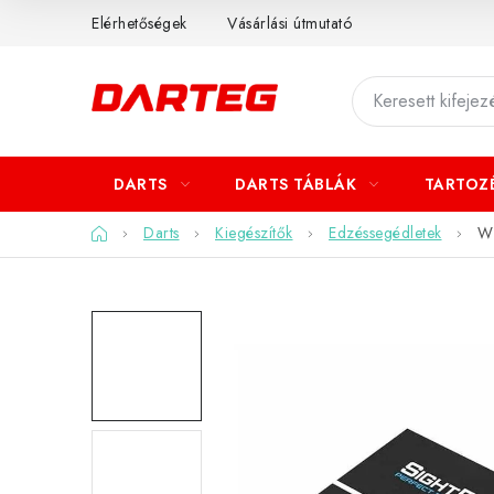
Ugrás
Elérhetőségek
Vásárlási útmutató
a
fő
tartalomhoz
DARTS
DARTS TÁBLÁK
TARTOZ
Kezdőlap
Darts
Kiegészítők
Edzéssegédletek
Wi