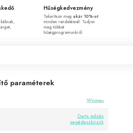
eskedő
Hűségkedvezmény
Takarítson meg
akár 10%-ot
káknak,
minden rendelésnél. Tudjon
arget,
meg többet
hűségprogramunkról.
ítő paraméterek
Winmau
Darts edzés
segédeszközök