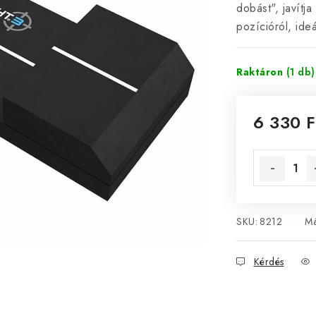
dobást", javítj
pozícióról, ide
Raktáron
(1 db)
6 330 F
Egységár:
SKU:
8212
Má
Kérdés