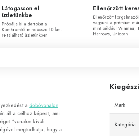
Látogasson el
Ellenőrzött ker
üzletünkbe
Ellenőrzött forgalmazói
vagyunk a prémium már
Próbálja ki a dartokat a
mint például Winmau, T
Komáromtól mindössze 10 km-
Harrows, Unicorn
re található üzletünkben
Kiegész
Mark
elyezkedést a
dobóvonalon
.
én áll a célhoz képest, ami
éget "vonalon kívüli
Kategória
égével megtudhatja, hogy a