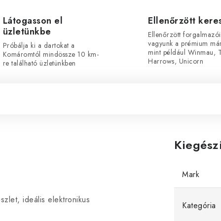
Látogasson el
Ellenőrzött ker
üzletünkbe
Ellenőrzött forgalmazói
vagyunk a prémium már
Próbálja ki a dartokat a
mint például Winmau, T
Komáromtól mindössze 10 km-
Harrows, Unicorn
re található üzletünkben
Kiegész
Mark
zlet, ideális elektronikus
Kategória