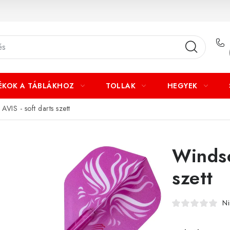
ÉKOK A TÁBLÁKHOZ
TOLLAK
HEGYEK
VIS - soft darts szett
Windso
szett
Ni