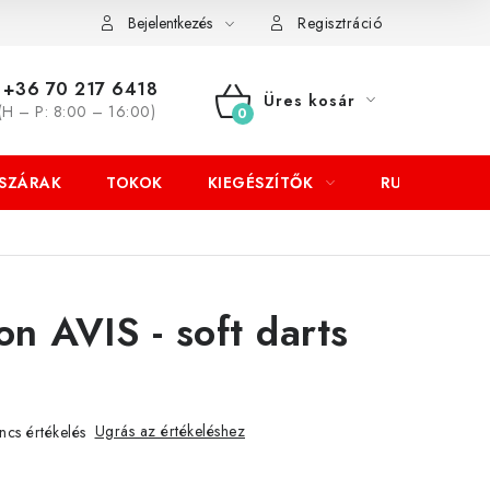
Bejelentkezés
Regisztráció
+36 70 217 6418
Üres kosár
(H – P: 8:00 – 16:00)
KOSÁR
SZÁRAK
TOKOK
KIEGÉSZÍTŐK
RUHÁZAT
n AVIS - soft darts
Ugrás az értékeléshez
ncs értékelés