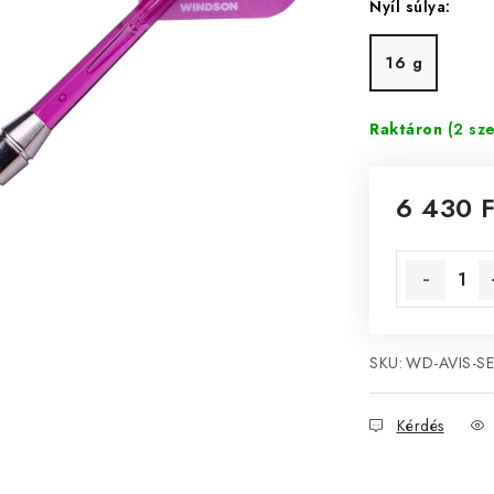
Nyíl súlya:
16 g
Raktáron
(2 sze
6 430 F
Egységár:
SKU:
WD-AVIS-S
Kérdés