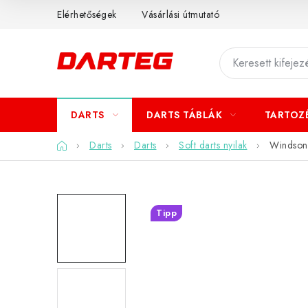
Ugrás
Elérhetőségek
Vásárlási útmutató
a
fő
tartalomhoz
DARTS
DARTS TÁBLÁK
TARTOZ
Kezdőlap
Darts
Darts
Soft darts nyilak
Windson A
Tipp