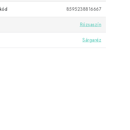
kód
8595238816667
Rózsaszín
Sárgaréz