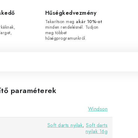
eskedő
Hűségkedvezmény
Takarítson meg
akár 10%-ot
káknak,
minden rendelésnél. Tudjon
arget,
meg többet
hűségprogramunkról.
ítő paraméterek
Windson
Soft darts nyilak
,
Soft darts
nyilak 16g