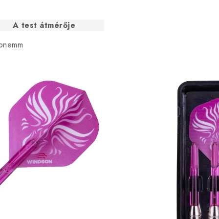
A test átmérője
onemm