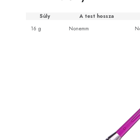
Súly
A test hossza
16 g
Nonemm
N