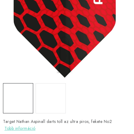
KIEGÉSZÍTŐK
RUHÁZAT
JÁTÉKOSOK
AKCIÓK
DARTS
AJÁNDÉKUTALVÁNYOK
Elérhetőségek
Vásárlási útmutató
Target Nathan Aspinall darts toll az ultra piros, fekete No2
Több információ