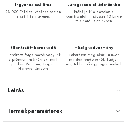
Ingyenes szállítás
Látogasson el üzletünkbe
28 000 Ft feletti vásárlás esetén
Próbálja ki a dartokat a
a szállítás ingyenes
Komáromtól mindössze 10 km-re
található üzletünkben
Ellenőrzött kereskedő
Hűségkedvezmény
Ellenőrzött forgalmazói vagyunk
Takarítson meg
akár 10%-ot
a prémium márkáknak, mint
minden rendelésnél. Tudjon
például Winmau, Target,
meg többet hűségprogramunkról.
Harrows, Unicorn
Leírás
Termékparaméterek