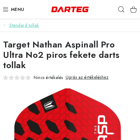
Ugrás
Keres
a
fő
tartalomhoz
Standard tollak
DARTS
Target Nathan Aspinall Pro
DARTS TÁBLÁK
Ultra No2 piros fekete darts
TARTOZÉKOK A TÁBLÁKHOZ
tollak
TOLLAK
Ugrás az értékeléshez
Nincs értékelés
HEGYEK
SZÁRAK
TOKOK