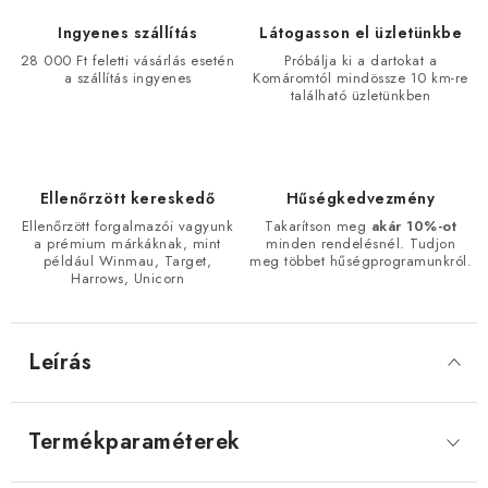
Ingyenes szállítás
Látogasson el üzletünkbe
28 000 Ft feletti vásárlás esetén
Próbálja ki a dartokat a
a szállítás ingyenes
Komáromtól mindössze 10 km-re
található üzletünkben
Ellenőrzött kereskedő
Hűségkedvezmény
Ellenőrzött forgalmazói vagyunk
Takarítson meg
akár 10%-ot
a prémium márkáknak, mint
minden rendelésnél. Tudjon
például Winmau, Target,
meg többet hűségprogramunkról.
Harrows, Unicorn
Leírás
Termékparaméterek