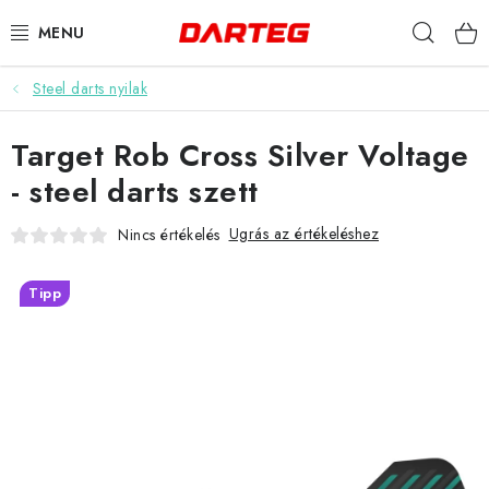
Ugrás
Keres
a
fő
tartalomhoz
Steel darts nyilak
DARTS
Target Rob Cross Silver Voltage
DARTS TÁBLÁK
- steel darts szett
TARTOZÉKOK A TÁBLÁKHOZ
Ugrás az értékeléshez
Nincs értékelés
TOLLAK
Tipp
HEGYEK
SZÁRAK
TOKOK