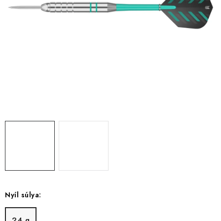
KIEGÉSZÍTŐK
RUHÁZAT
JÁTÉKOSOK
AKCIÓK
DARTS
AJÁNDÉKUTALVÁNYOK
Elérhetőségek
Vásárlási útmutató
Nyíl súlya:
24 g