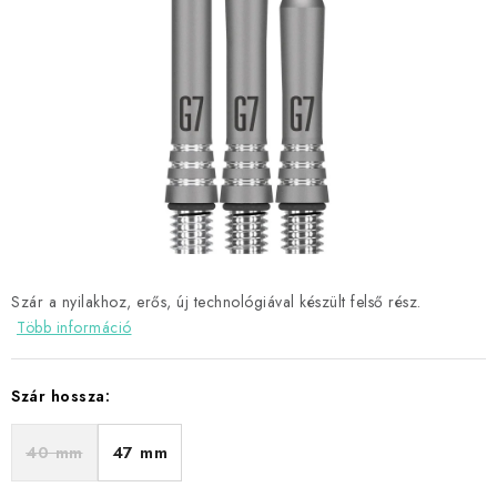
KIEGÉSZÍTŐK
RUHÁZAT
JÁTÉKOSOK
AKCIÓK
DARTS
AJÁNDÉKUTALVÁNYOK
Szár a nyilakhoz, erős, új technológiával készült felső rész.
Több információ
Elérhetőségek
Vásárlási útmutató
Szár hossza:
40 mm
47 mm