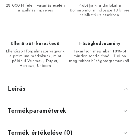
28 000 Ft feletti vásárlás esetén
Próbálja ki a dartokat a
a szállítás ingyenes
Komáromtól mindössze 10 km-re
található üzletünkben
Ellenőrzött kereskedő
Hűségkedvezmény
Ellenőrzött forgalmazói vagyunk
Takarítson meg
akár 10%-ot
a prémium márkáknak, mint
minden rendelésnél. Tudjon
például Winmau, Target,
meg többet hűségprogramunkról.
Harrows, Unicorn
Leírás
Termékparaméterek
Termék értékelése (0)