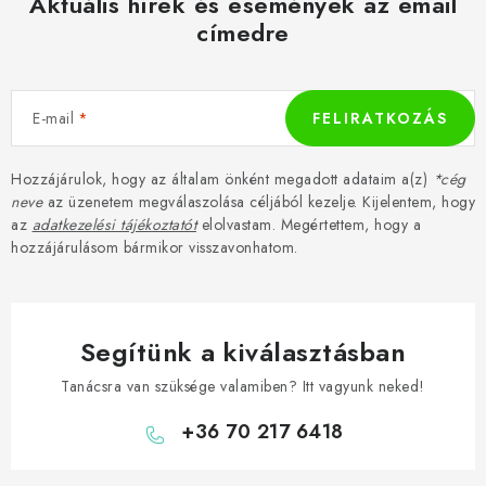
Aktuális hírek és események az email
címedre
E-mail
FELIRATKOZÁS
Hozzájárulok, hogy az általam önként megadott adataim a(z)
*cég
neve
az üzenetem megválaszolása céljából kezelje. Kijelentem, hogy
az
adatkezelési tájékoztatót
elolvastam. Megértettem, hogy a
hozzájárulásom bármikor visszavonhatom.
Segítünk a kiválasztásban
Tanácsra van szüksége valamiben? Itt vagyunk neked!
+36 70 217 6418
L