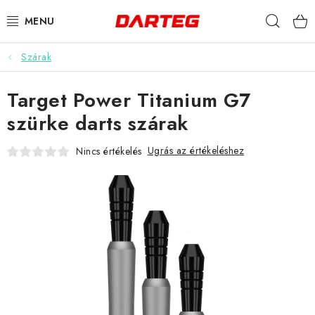
Ugrás
Keres
a
fő
tartalomhoz
Szárak
DARTS
Target Power Titanium G7
DARTS TÁBLÁK
szürke darts szárak
TARTOZÉKOK A TÁBLÁKHOZ
Ugrás az értékeléshez
Nincs értékelés
TOLLAK
HEGYEK
SZÁRAK
TOKOK