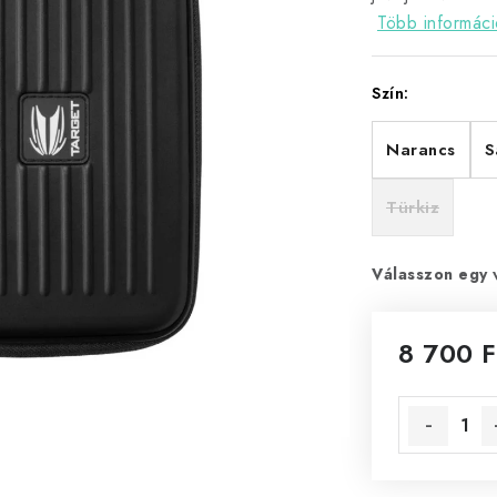
Több informáci
Szín:
Narancs
S
Türkiz
Válasszon egy 
8 700 F
Egységár: