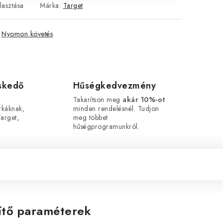
lasztása
Márka:
Target
Nyomon követés
eskedő
Hűségkedvezmény
Takarítson meg
akár 10%-ot
káknak,
minden rendelésnél. Tudjon
arget,
meg többet
hűségprogramunkról.
ítő paraméterek