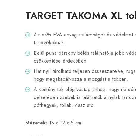
TARGET TAKOMA XL to
Az erős EVA anyag szilárdságot és védelmet ny
tartozékoknak.
Belül puha bársony bélés található a jobb véd
csökkentése érdekében.
Hat nyíl tárolható teljesen összeszerelve, ruga
hogy megakadályozza a mozgást a tokban.
A kemény tok elég vastag ahhoz, hogy ne sérül
belsejében zsebek is találhatók a nyilak tartoz
póthegyek, tollak, viasz stb.
Méretek:
18 x 12 x 5 cm