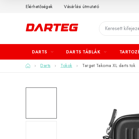
Ugrás
Elérhetőségek
Vásárlási útmutató
a
fő
tartalomhoz
DARTS
DARTS TÁBLÁK
TARTOZ
Kezdőlap
Darts
Tokok
Target Takoma XL darts tok