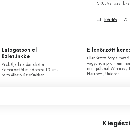
SKU:
Változat kivá
Kérdés
Látogasson el
Ellenőrzött ker
üzletünkbe
Ellenőrzött forgalmazói
vagyunk a prémium már
Próbálja ki a dartokat a
mint például Winmau, T
Komáromtól mindössze 10 km-
Harrows, Unicorn
re található üzletünkben
Kiegész