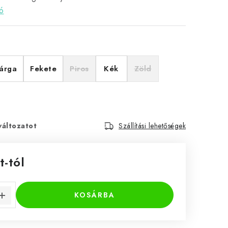
ó
árga
Fekete
Piros
Kék
Zöld
változatot
Szállítási lehetőségek
t
-tól
KOSÁRBA