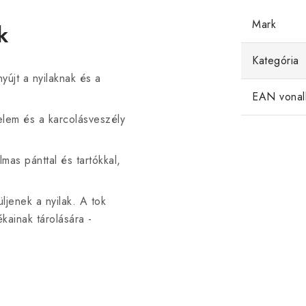
Mark
k
Kategória
újt a nyilaknak és a
EAN vonal
elem és a karcolásveszély
lmas pánttal és tartókkal,
jenek a nyilak. A tok
ékainak tárolására -