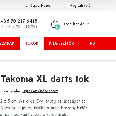
Bejelentkezés
Regisztráció
+36 70 217 6418
Üres kosár
(H – P: 8:00 – 16:00)
KOSÁR
SZÁRAK
TOKOK
KIEGÉSZÍTŐK
RUHÁZAT
 Takoma XL darts tok
Ugrás az értékeléshez
ncs értékelés
12 x 5 cm, Az erős EVA anyag szilárdságot és
 A tok belsejében található puha bársony bélés
met és megakadályozza a karcolásokat.