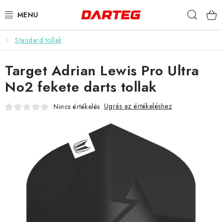
Ugrás
Keres
a
fő
tartalomhoz
Standard tollak
DARTS
Target Adrian Lewis Pro Ultra
DARTS TÁBLÁK
No2 fekete darts tollak
TARTOZÉKOK A TÁBLÁKHOZ
Ugrás az értékeléshez
Nincs értékelés
TOLLAK
HEGYEK
SZÁRAK
TOKOK