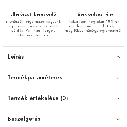
Ellenőrzött kereskedő
Hűségkedvezmény
Ellenőrzött forgalmazói vagyunk
Takarítson meg
akár 10%-ot
a prémium márkáknak, mint
minden rendelésnél. Tudjon
például Winmau, Target,
meg többet hűségprogramunkról.
Harrows, Unicorn
Leírás
Termékparaméterek
Termék értékelése (0)
Beszélgetés