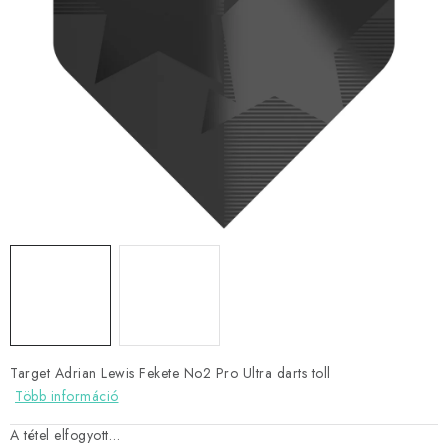
KIEGÉSZÍTŐK
RUHÁZAT
JÁTÉKOSOK
AKCIÓK
DARTS
AJÁNDÉKUTALVÁNYOK
Elérhetőségek
Vásárlási útmutató
Target Adrian Lewis Fekete No2 Pro Ultra darts toll
Több információ
A tétel elfogyott…