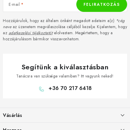
E-mail
FELIRATKOZÁS
Hozzájárulok, hogy az általam önként megadott adataim a(z)
*cég
neve
az üzenetem megválaszolása céljából kezelje. Kijelentem, hogy
az
adatkezelési tájékoztatót
elolvastam. Megértettem, hogy a
hozzájárulásom bármikor visszavonhatom.
Segítünk a kiválasztásban
Tanácsra van szüksége valamiben? Itt vagyunk neked!
+36 70 217 6418
L
á
Vásárlás
b
l
Hogyan vásároljon