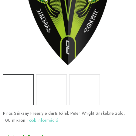
KIEGÉSZÍTŐK
RUHÁZAT
JÁTÉKOSOK
AKCIÓK
DARTS
AJÁNDÉKUTALVÁNYOK
Elérhetőségek
Vásárlási útmutató
Piros Sárkány Freestyle darts tollak Peter Wright Snakebite zöld,
100 mikron
Több információ