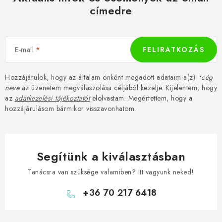
címedre
E-mail
FELIRATKOZÁS
Hozzájárulok, hogy az általam önként megadott adataim a(z)
*cég
neve
az üzenetem megválaszolása céljából kezelje. Kijelentem, hogy
az
adatkezelési tájékoztatót
elolvastam. Megértettem, hogy a
hozzájárulásom bármikor visszavonhatom.
Segítünk a kiválasztásban
Tanácsra van szüksége valamiben? Itt vagyunk neked!
+36 70 217 6418
L