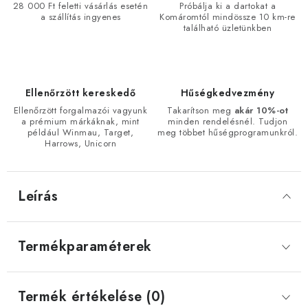
28 000 Ft feletti vásárlás esetén
Próbálja ki a dartokat a
a szállítás ingyenes
Komáromtól mindössze 10 km-re
található üzletünkben
Ellenőrzött kereskedő
Hűségkedvezmény
Ellenőrzött forgalmazói vagyunk
Takarítson meg
akár 10%-ot
a prémium márkáknak, mint
minden rendelésnél. Tudjon
például Winmau, Target,
meg többet hűségprogramunkról.
Harrows, Unicorn
Leírás
Termékparaméterek
Termék értékelése (0)