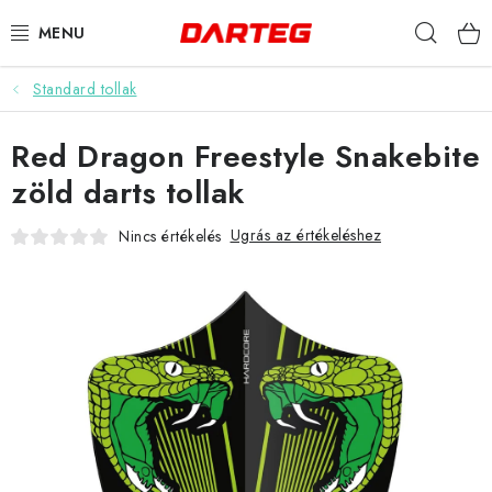
Ugrás
Keres
a
fő
tartalomhoz
Standard tollak
DARTS
Red Dragon Freestyle Snakebite
DARTS TÁBLÁK
zöld darts tollak
TARTOZÉKOK A TÁBLÁKHOZ
Ugrás az értékeléshez
Nincs értékelés
TOLLAK
HEGYEK
SZÁRAK
TOKOK