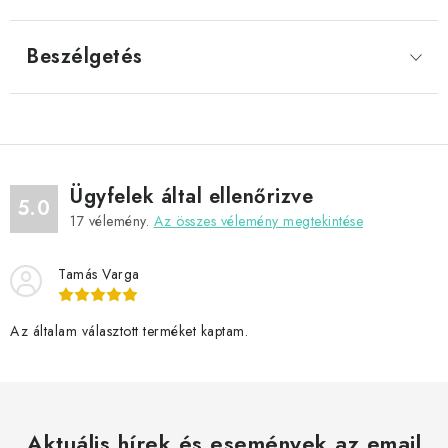
Beszélgetés
Ügyfelek által ellenőrizve
5.0
17
vélemény.
Az összes vélemény megtekintése
Tamás Varga
Az általam választott terméket kaptam.
Aktuális hírek és események az email