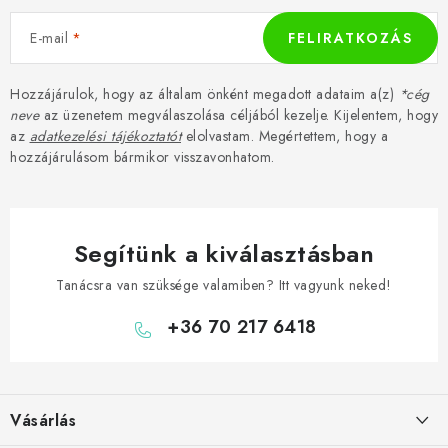
E-mail
FELIRATKOZÁS
Hozzájárulok, hogy az általam önként megadott adataim a(z)
*cég
neve
az üzenetem megválaszolása céljából kezelje. Kijelentem, hogy
az
adatkezelési tájékoztatót
elolvastam. Megértettem, hogy a
hozzájárulásom bármikor visszavonhatom.
Segítünk a kiválasztásban
Tanácsra van szüksége valamiben? Itt vagyunk neked!
+36 70 217 6418
L
á
Vásárlás
b