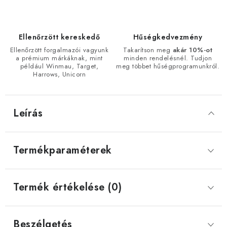
Ellenőrzött kereskedő
Hűségkedvezmény
Ellenőrzött forgalmazói vagyunk
Takarítson meg
akár 10%-ot
a prémium márkáknak, mint
minden rendelésnél. Tudjon
például Winmau, Target,
meg többet hűségprogramunkról.
Harrows, Unicorn
Leírás
Termékparaméterek
Termék értékelése (0)
Beszélgetés