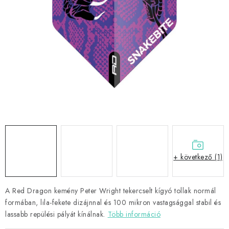
KIEGÉSZÍTŐK
RUHÁZAT
JÁTÉKOSOK
AKCIÓK
DARTS
AJÁNDÉKUTALVÁNYOK
+ következő (1)
Elérhetőségek
Vásárlási útmutató
A Red Dragon kemény Peter Wright tekercselt kígyó tollak normál
formában, lila-fekete dizájnnal és 100 mikron vastagsággal stabil és
lassabb repülési pályát kínálnak.
Több információ