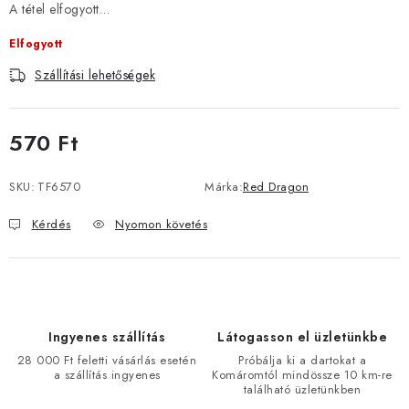
A tétel elfogyott…
Elfogyott
Szállítási lehetőségek
570 Ft
Egységár:
SKU:
TF6570
Márka:
Red Dragon
Kérdés
Nyomon követés
Ingyenes szállítás
Látogasson el üzletünkbe
28 000 Ft feletti vásárlás esetén
Próbálja ki a dartokat a
a szállítás ingyenes
Komáromtól mindössze 10 km-re
található üzletünkben