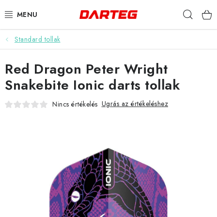
Ugrás
Keres
a
fő
tartalomhoz
Standard tollak
DARTS
Red Dragon Peter Wright
DARTS TÁBLÁK
Snakebite Ionic darts tollak
TARTOZÉKOK A TÁBLÁKHOZ
Ugrás az értékeléshez
Nincs értékelés
TOLLAK
HEGYEK
SZÁRAK
TOKOK