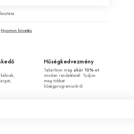
lasztása
Nyomon követés
eskedő
Hűségkedvezmény
Takarítson meg
akár 10%-ot
káknak,
minden rendelésnél. Tudjon
arget,
meg többet
hűségprogramunkról.