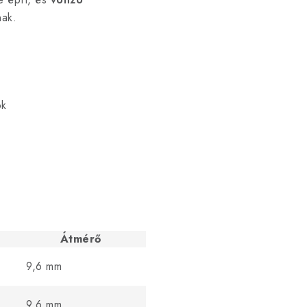
nak.
ok
Átmérő
9,6 mm
9,6 mm