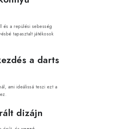
ll és a repülési sebesség
vésbé tapasztalt játékosok
kezdés a darts
ál, ami ideálissá teszi ezt a
hez.
rált dizájn
re épít, és
vonzó