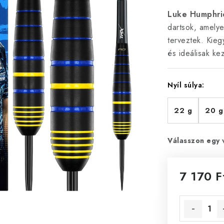
Luke Humphri
dartsok, amelye
terveztek. Kieg
és ideálisak ke
Nyíl súlya:
22 g
20 g
Válasszon egy 
7 170 F
Egységár: