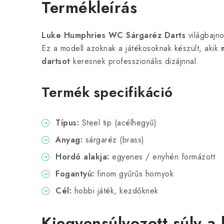
Termékleírás
Luke Humphries WC Sárgaréz Darts
világbajno
Ez a modell azoknak a játékosoknak készült, akik
dartsot
keresnek professzionális dizájnnal.
Termék specifikáció
Típus:
Steel tip (acélhegyű)
Anyag:
sárgaréz (brass)
Hordó alakja:
egyenes / enyhén formázott
Fogantyú:
finom gyűrűs hornyok
Cél:
hobbi játék, kezdőknek
Kiegyensúlyozott súly a