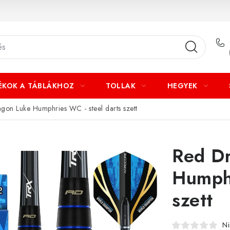
ÉKOK A TÁBLÁKHOZ
TOLLAK
HEGYEK
gon Luke Humphries WC - steel darts szett
Red D
Humphr
szett
Ni