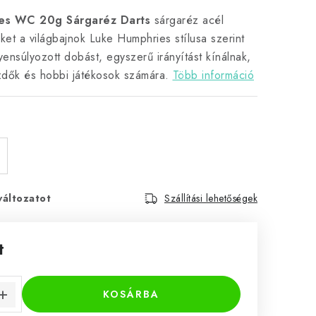
es WC 20g Sárgaréz Darts
sárgaréz acél
ket a világbajnok Luke Humphries stílusa szerint
yensúlyozott dobást, egyszerű irányítást kínálnak,
zdők és hobbi játékosok számára.
Több információ
változatot
Szállítási lehetőségek
t
KOSÁRBA