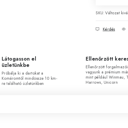
SKU:
Változat kivá
Kérdés
Látogasson el
Ellenőrzött ker
üzletünkbe
Ellenőrzött forgalmazói
vagyunk a prémium már
Próbálja ki a dartokat a
mint például Winmau, T
Komáromtól mindössze 10 km-
Harrows, Unicorn
re található üzletünkben