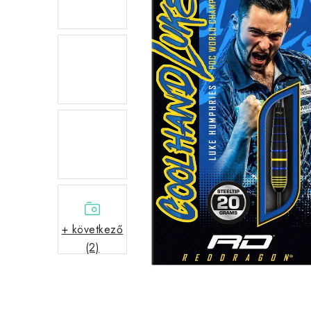
+ következő
(2)