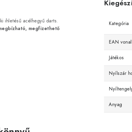
Kiegész
ki ihletésű acélhegyű darts.
Kategória
megbízható, megfizethető
EAN vonal
Játékos
Nyílszár h
Nyíltengel
Anyag
 könnyű