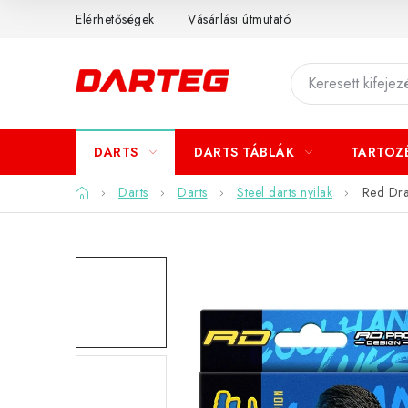
Ugrás
Elérhetőségek
Vásárlási útmutató
a
fő
tartalomhoz
DARTS
DARTS TÁBLÁK
TARTOZ
Kezdőlap
Darts
Darts
Steel darts nyilak
Red Dra