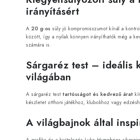
irányításért
A
20 g-os
súly jó kompromisszumot kínál a kontro
között, így a nyilak könnyen irányíthatók még a ke
számára is.
Sárgaréz test – ideális 
világában
A sárgaréz test
tartósságot és kedvező árat
kín
készletet otthoni játékhoz, klubokhoz vagy edzés
A világbajnok által inspi
A grafika és a kivitelezés Luke Humphries sikerei