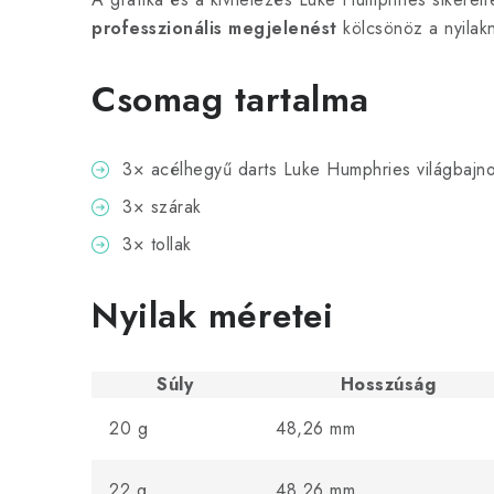
professzionális megjelenést
kölcsönöz a nyilak
Csomag tartalma
3× acélhegyű darts Luke Humphries világbajn
3× szárak
3× tollak
Nyilak méretei
Súly
Hosszúság
20 g
48,26 mm
22 g
48,26 mm