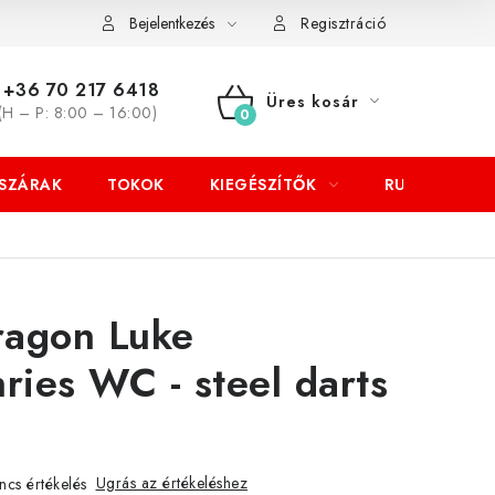
Bejelentkezés
Regisztráció
+36 70 217 6418
Üres kosár
(H – P: 8:00 – 16:00)
KOSÁR
SZÁRAK
TOKOK
KIEGÉSZÍTŐK
RUHÁZAT
ragon Luke
ies WC - steel darts
Ugrás az értékeléshez
ncs értékelés