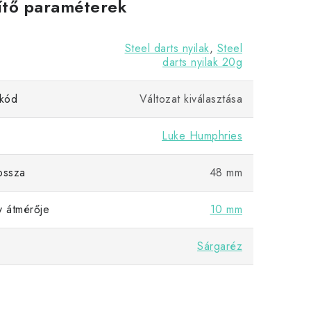
ítő paraméterek
Steel darts nyilak
,
Steel
darts nyilak 20g
kód
Változat kiválasztása
Luke Humphries
ossza
48 mm
y átmérője
10 mm
Sárgaréz