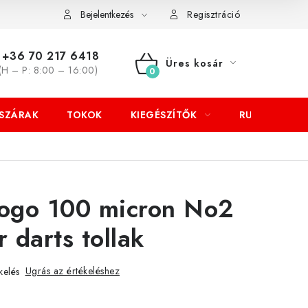
Bejelentkezés
Regisztráció
+36 70 217 6418
Üres kosár
(H – P: 8:00 – 16:00)
KOSÁR
SZÁRAK
TOKOK
KIEGÉSZÍTŐK
RUHÁZAT
Logo 100 micron No2
 darts tollak
Ugrás az értékeléshez
kelés