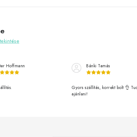
ve
ekintése
ter Hoffmann
Bánki Tamás
llítás.
Gyors szállítás, korrekt bolt 👌 T
ajánlani!