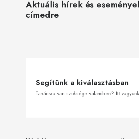
Aktuális hírek és eseménye
címedre
Segítünk a kiválasztásban
Tanácsra van szüksége valamiben? Itt vagyun
L
á