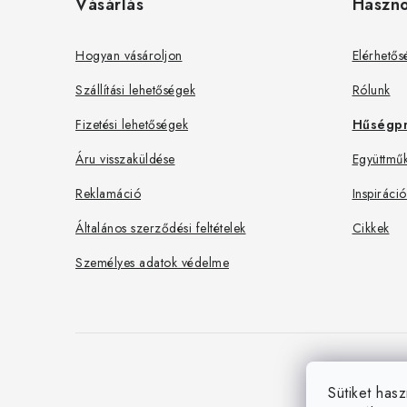
Vásárlás
Haszn
b
l
Hogyan vásároljon
Elérhetős
é
Szállítási lehetőségek
Rólunk
c
Fizetési lehetőségek
Hűségp
Áru visszaküldése
Együttműk
Reklamáció
Inspiráció
Általános szerződési feltételek
Cikkek
Személyes adatok védelme
Sütiket hasz