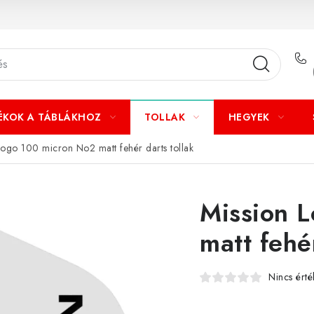
ÉKOK A TÁBLÁKHOZ
TOLLAK
HEGYEK
Logo 100 micron No2 matt fehér darts tollak
Mission 
matt fehér
Nincs érté