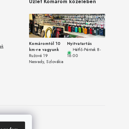
Üzlet Komárom közelében
Komáromtól 10
Nyitvatartás
ek
km-re vagyunk
Hétfő-Péntek 8-
Ružová 19
16:00
Nesvady, Szlovákia