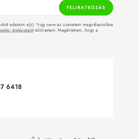
FELIRATKOZÁS
dott adataim a(z)
*cég neve
az üzenetem megválaszolása
elési tájékoztatót
elolvastam. Megértettem, hogy a
17 6418