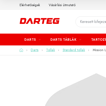
Ugrás
Elérhetőségek
Vásárlási útmutató
a
fő
tartalomhoz
DARTS
DARTS TÁBLÁK
TARTOZ
Kezdőlap
Darts
Tollak
Standard tollak
Mission 