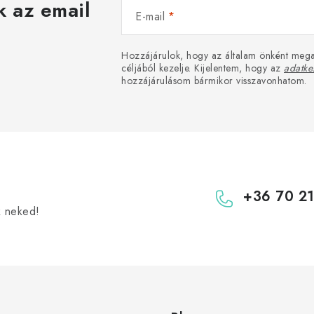
k az email
E-mail
Hozzájárulok, hogy az általam önként mega
céljából kezelje. Kijelentem, hogy az
adatkez
hozzájárulásom bármikor visszavonhatom.
+36 70 2
k neked!