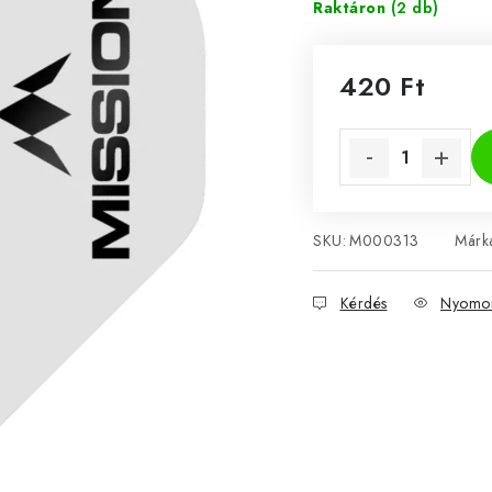
Raktáron
(2 db)
420 Ft
Egységár:
SKU:
M000313
Márk
Kérdés
Nyomon