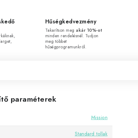
eskedő
Hűségkedvezmény
Takarítson meg
akár 10%-ot
káknak,
minden rendelésnél. Tudjon
arget,
meg többet
hűségprogramunkról.
ítő paraméterek
Mission
Standard tollak