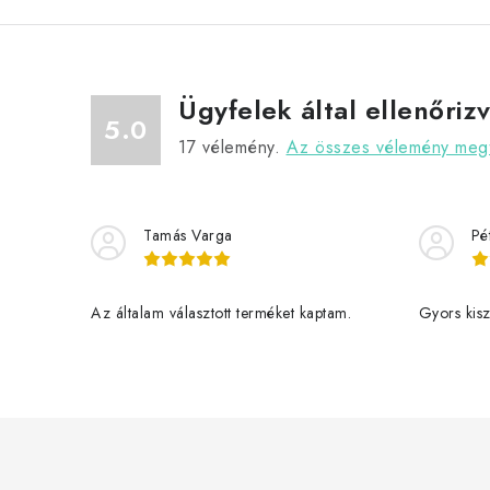
Ügyfelek által ellenőriz
5.0
17
vélemény.
Az összes vélemény megt
Tamás Varga
Pé
Az általam választott terméket kaptam.
Gyors kiszá