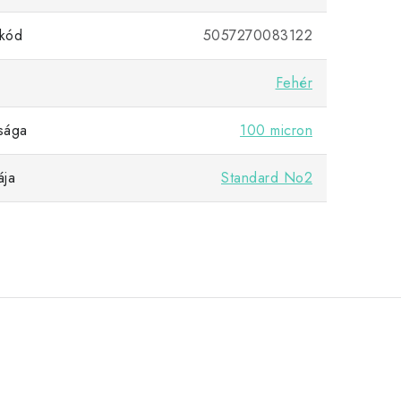
kód
5057270083122
Fehér
gsága
100 micron
ája
Standard No2