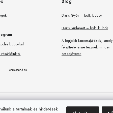
os
Blog
égek
Darts Győr – bolt, klubok
Darts Budapest – bolt, klubok
rogram
A legjobb kocsmajátékok, amely
ödés klubokkal
felejthetetlenné tesznek minden
 vásárlóinktól
összejövetelt
Árukereső.hu
darteg.hu
darteg.sk
darteg.cz
nálunk a tartalmak és hirdetések