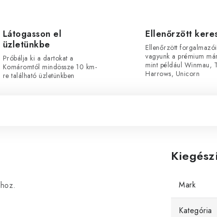
Látogasson el
Ellenőrzött ker
üzletünkbe
Ellenőrzött forgalmazói
vagyunk a prémium már
Próbálja ki a dartokat a
mint például Winmau, T
Komáromtól mindössze 10 km-
Harrows, Unicorn
re található üzletünkben
Kiegész
Mark
khoz.
Kategória