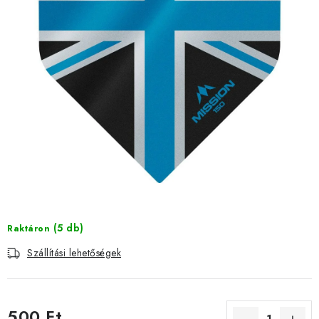
KIEGÉSZÍTŐK
RUHÁZAT
JÁTÉKOSOK
AKCIÓK
DARTS
AJÁNDÉKUTALVÁNYOK
Elérhetőségek
Vásárlási útmutató
(5 db)
Raktáron
Szállítási lehetőségek
500 Ft