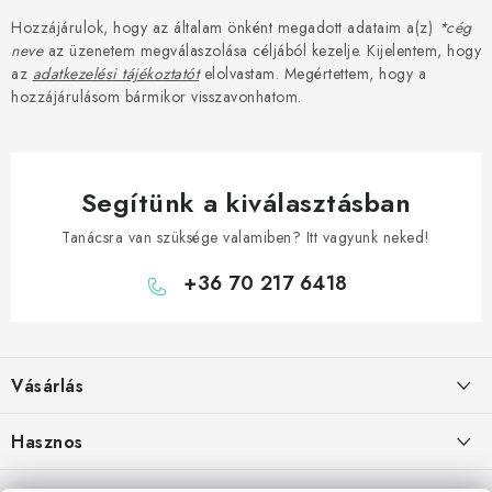
Hozzájárulok, hogy az általam önként megadott adataim a(z)
*cég
neve
az üzenetem megválaszolása céljából kezelje. Kijelentem, hogy
az
adatkezelési tájékoztatót
elolvastam. Megértettem, hogy a
hozzájárulásom bármikor visszavonhatom.
Segítünk a kiválasztásban
Tanácsra van szüksége valamiben? Itt vagyunk neked!
+36 70 217 6418
L
á
Vásárlás
b
l
Hogyan vásároljon
Hasznos
é
Szállítási lehetőségek
c
Elérhetőségek