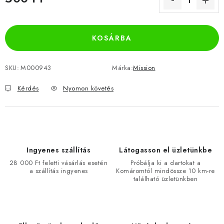
Egységár:
KOSÁRBA
SKU:
M000943
Márka:
Mission
Kérdés
Nyomon követés
Ingyenes szállítás
Látogasson el üzletünkbe
28 000 Ft feletti vásárlás esetén
Próbálja ki a dartokat a
a szállítás ingyenes
Komáromtól mindössze 10 km-re
található üzletünkben