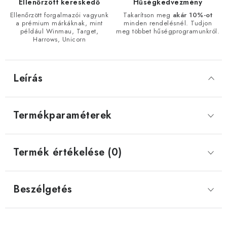
Ellenőrzött kereskedő
Hűségkedvezmény
Ellenőrzött forgalmazói vagyunk
Takarítson meg
akár 10%-ot
a prémium márkáknak, mint
minden rendelésnél. Tudjon
például Winmau, Target,
meg többet hűségprogramunkról.
Harrows, Unicorn
Leírás
Termékparaméterek
Termék értékelése (0)
Beszélgetés