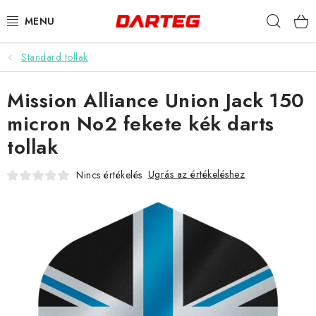
Ugrás
Keres
a
fő
tartalomhoz
Standard tollak
DARTS
Mission Alliance Union Jack 150
DARTS TÁBLÁK
micron No2 fekete kék darts
TARTOZÉKOK A TÁBLÁKHOZ
tollak
TOLLAK
Ugrás az értékeléshez
Nincs értékelés
HEGYEK
SZÁRAK
TOKOK