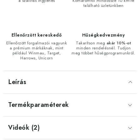
a szállítás ingyenes
Komáromtól mindössze 10 km-re
található üzletünkben
Ellenőrzött kereskedő
Hűségkedvezmény
Ellenőrzött forgalmazói vagyunk
Takarítson meg
akár 10%-ot
a prémium márkáknak, mint
minden rendelésnél. Tudjon
például Winmau, Target,
meg többet hűségprogramunkról.
Harrows, Unicorn
Leírás
Termékparaméterek
Videók (2)