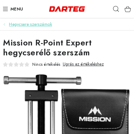
Ugrás
Keres
a
fő
tartalomhoz
Hegycsere szerszámok
DARTS
Mission R-Point Expert
DARTS TÁBLÁK
hegycserélő szerszám
TARTOZÉKOK A TÁBLÁKHOZ
Ugrás az értékeléshez
Nincs értékelés
TOLLAK
HEGYEK
SZÁRAK
TOKOK