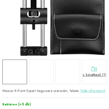
KIEGÉSZÍTŐK
RUHÁZAT
JÁTÉKOSOK
AKCIÓK
DARTS
AJÁNDÉKUTALVÁNYOK
+ következő (1)
Elérhetőségek
Vásárlási útmutató
Mission R-Point Expert hegycsere szerszám, fekete
Több információ
(>5 db)
Raktáron