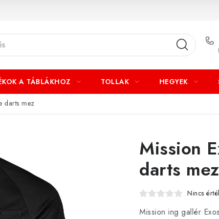
ÉKOK A TÁBLÁKHOZ
TOLLAK
HEGYEK
e darts mez
Mission E
darts me
Nincs érté
Mission ing gallér Exo