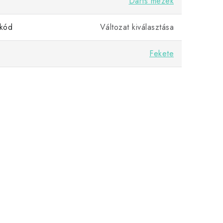
Darts mezek
kód
Változat kiválasztása
Fekete