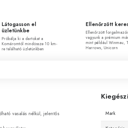
Látogasson el
Ellenőrzött ker
üzletünkbe
Ellenőrzött forgalmazói
vagyunk a prémium már
Próbálja ki a dartokat a
mint például Winmau, T
Komáromtól mindössze 10 km-
Harrows, Unicorn
re található üzletünkben
Kiegész
Mark
ható vasalás nélkül, jelentős