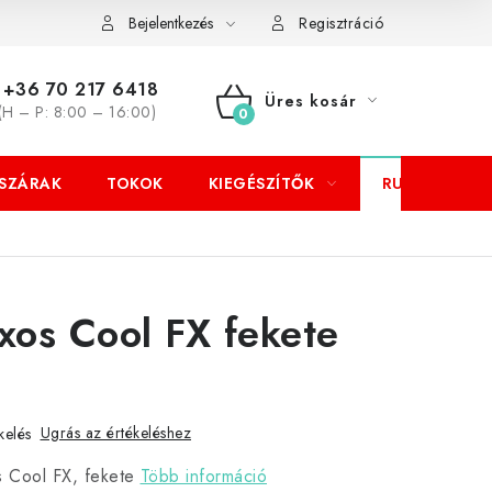
Bejelentkezés
Regisztráció
+36 70 217 6418
Üres kosár
(H – P: 8:00 – 16:00)
KOSÁR
SZÁRAK
TOKOK
KIEGÉSZÍTŐK
RUHÁZAT
xos Cool FX fekete
z
Ugrás az értékeléshez
kelés
s Cool FX, fekete
Több információ