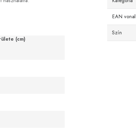
t használatra.
Kategória
EAN vonal
Szín
rülete (cm)