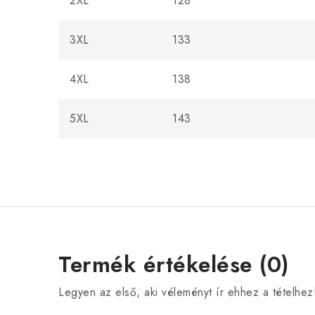
2XL
128
3XL
133
4XL
138
5XL
143
Termék értékelése (0)
Legyen az első, aki véleményt ír ehhez a tételhez