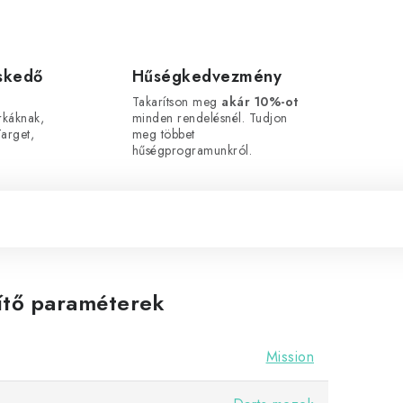
eskedő
Hűségkedvezmény
Takarítson meg
akár 10%-ot
káknak,
minden rendelésnél. Tudjon
arget,
meg többet
hűségprogramunkról.
ítő paraméterek
Mission