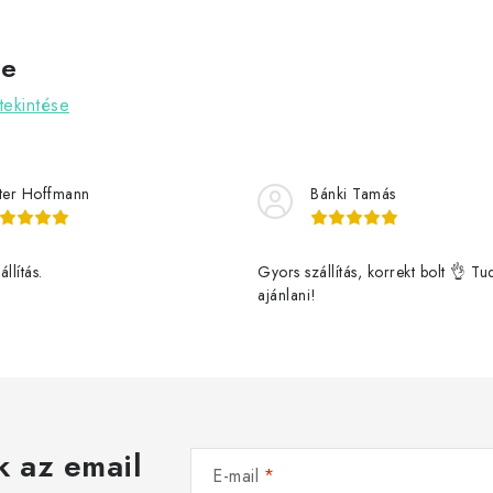
ve
ekintése
ter Hoffmann
Bánki Tamás
llítás.
Gyors szállítás, korrekt bolt 👌 T
ajánlani!
k az email
E-mail