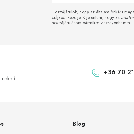
Hozzájárulok, hogy az általam önként mega
céljából kezelje. Kijelentem, hogy az
adatkez
hozzájárulásom bármikor visszavonhatom.
+36 70 2
k neked!
os
Blog