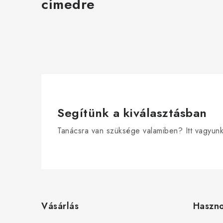
címedre
Segítünk a kiválasztásban
Tanácsra van szüksége valamiben? Itt vagyun
L
á
Vásárlás
Haszn
b