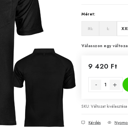
Méret:
XL
L
XX
Válasszon egy változa
9 420 Ft
Egységár:
SKU:
Változat kiválasztása
Kérdés
Nyomon