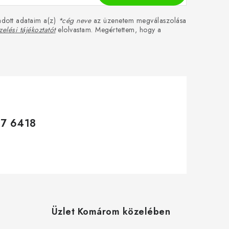
dott adataim a(z)
*cég neve
az üzenetem megválaszolása
elési tájékoztatót
elolvastam. Megértettem, hogy a
17 6418
Üzlet Komárom közelében