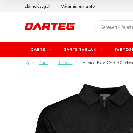
Ugrás
Elérhetőségek
Vásárlási útmutató
a
fő
tartalomhoz
DARTS
DARTS TÁBLÁK
TARTOZ
Kezdőlap
Darts
Ruházat
Mission Exos Cool FX feket