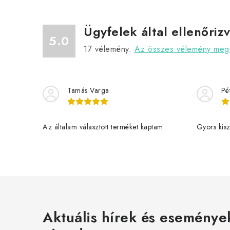
Ügyfelek által ellenőriz
5.0
17
vélemény.
Az összes vélemény megt
Tamás Varga
Pé
Az általam választott terméket kaptam.
Gyors kiszá
Aktuális hírek és eseménye