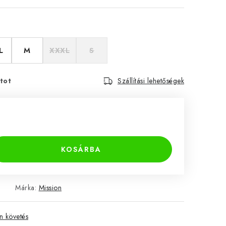
L
M
XXXL
S
tot
Szállítási lehetőségek
KOSÁRBA
Márka:
Mission
 követés