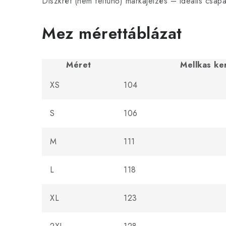
Diszkrét (nem feltűnő) márkajelzés – ideális csapa
Mez mérettáblázat
Méret
Mellkas ke
XS
104
S
106
M
111
L
118
XL
123