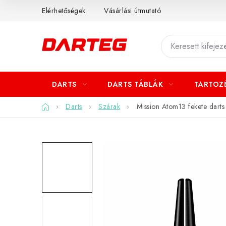
Ugrás
Elérhetőségek
Vásárlási útmutató
a
fő
tartalomhoz
DARTS
DARTS TÁBLÁK
TARTOZ
Kezdőlap
Darts
Szárak
Mission Atom13 fekete darts