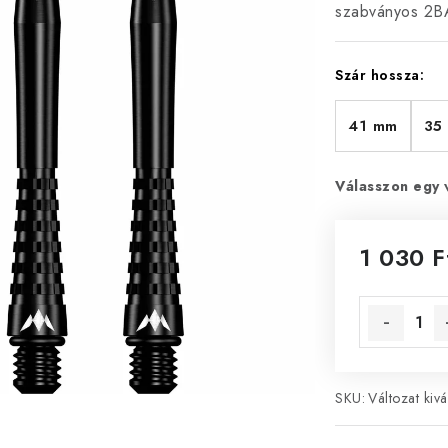
szabványos 2BA
Szár hossza:
41 mm
35
Válasszon egy 
1 030 F
Egységár:
SKU:
Változat kivá