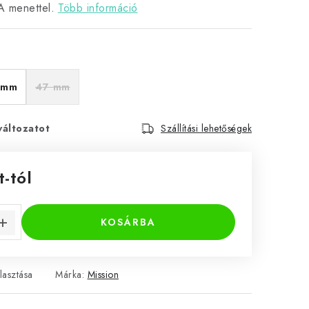
 menettel.
Több információ
 mm
47 mm
változatot
Szállítási lehetőségek
t
-tól
KOSÁRBA
lasztása
Márka:
Mission