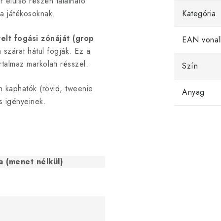
 elülső részén található
 a játékosoknak.
Kategória
elt fogási zónáját (grop
EAN vonal
 szárat hátul fogják. Ez a
talmaz markolati résszel.
Szín
 kaphatók (rövid, tweenie
Anyag
s igényeinek.
a (menet nélkül)