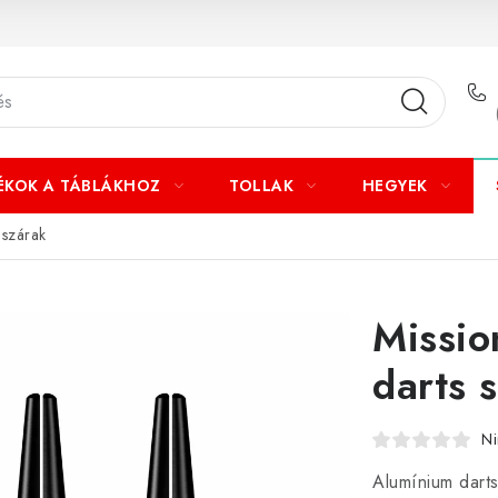
ÉKOK A TÁBLÁKHOZ
TOLLAK
HEGYEK
 szárak
Missio
darts 
Ni
Alumínium darts