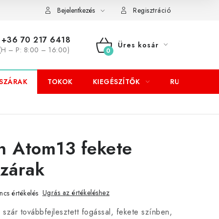
Bejelentkezés
Regisztráció
+36 70 217 6418
Üres kosár
(H – P: 8:00 – 16:00)
KOSÁR
SZÁRAK
TOKOK
KIEGÉSZÍTŐK
RUHÁZAT
n Atom13 fekete
szárak
Ugrás az értékeléshez
ncs értékelés
 szár továbbfejlesztett fogással, fekete színben,