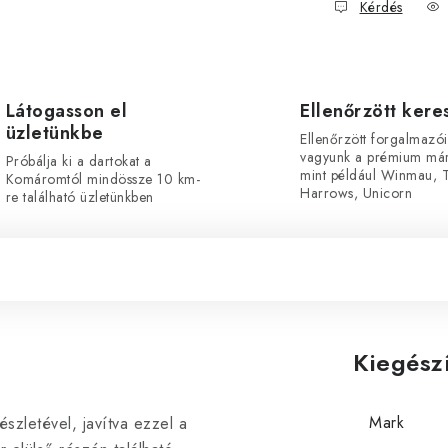
Kérdés
Látogasson el
Ellenőrzött ker
üzletünkbe
Ellenőrzött forgalmazói
vagyunk a prémium már
Próbálja ki a dartokat a
mint például Winmau, T
Komáromtól mindössze 10 km-
Harrows, Unicorn
re található üzletünkben
Kiegész
Mark
észletével, javítva ezzel a