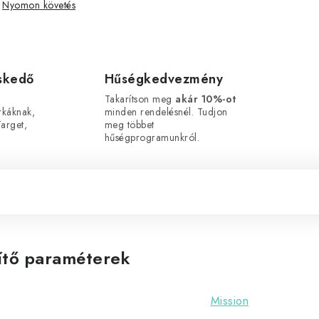
Nyomon követés
eskedő
Hűségkedvezmény
Takarítson meg
akár 10%-ot
káknak,
minden rendelésnél. Tudjon
arget,
meg többet
hűségprogramunkról.
ítő paraméterek
Mission