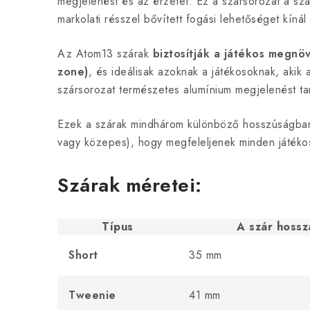
megjelenést és az érzetet. Ez a szársorozat a szár
markolati résszel bővített fogási lehetőséget kínál
Az Atom13 szárak
biztosítják a játékos megnöv
zone)
, és ideálisak azoknak a játékosoknak, akik a
szársorozat természetes alumínium megjelenést tar
Ezek a szárak mindhárom különböző hosszúságban
vagy közepes), hogy megfeleljenek minden játéko
Szárak méretei:
Típus
A szár hossz
Short
35 mm
Tweenie
41 mm