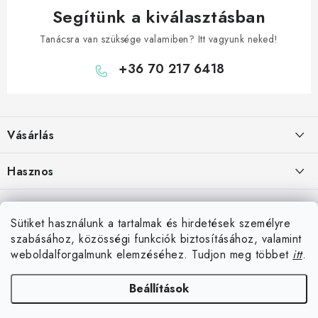
Segítünk a kiválasztásban
Tanácsra van szüksége valamiben? Itt vagyunk neked!
+36 70 217 6418
L
á
Vásárlás
b
l
Hogyan vásároljon
Hasznos
é
Szállítási lehetőségek
c
Elérhetőségek
Blog
Fizetési lehetőségek
Sütiket használunk a tartalmak és hirdetések személyre
Rólunk
Darts Győr – bolt, klubok
szabásához, közösségi funkciók biztosításához, valamint
Üzlet Komárom közelében
Áru visszaküldése
Hűségprogram
weboldalforgalmunk elemzéséhez. Tudjon meg többet
itt
.
Reklamáció
Darts Budapest – bolt, klubok
Együttműködés klubokkal
Beállítások
darteg.hu
darteg.sk
darteg.cz
Komáromtól 10 km-re vagyunk
Általános szerződési feltételek
A legjobb kocsmajátékok, amelyek felejthetetlenné tesznek minden
Ružová 19
Inspiráció vásárlóinktól