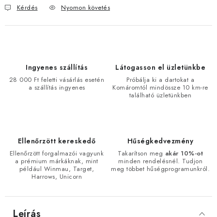
Kérdés
Nyomon követés
Ingyenes szállítás
Látogasson el üzletünkbe
28 000 Ft feletti vásárlás esetén
Próbálja ki a dartokat a
a szállítás ingyenes
Komáromtól mindössze 10 km-re
található üzletünkben
Ellenőrzött kereskedő
Hűségkedvezmény
Ellenőrzött forgalmazói vagyunk
Takarítson meg
akár 10%-ot
a prémium márkáknak, mint
minden rendelésnél. Tudjon
például Winmau, Target,
meg többet hűségprogramunkról.
Harrows, Unicorn
Leírás