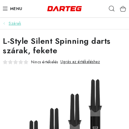
Ugrás
Keres
a
fő
tartalomhoz
Szárak
DARTS
L-Style Silent Spinning darts
DARTS TÁBLÁK
szárak, fekete
TARTOZÉKOK A TÁBLÁKHOZ
Ugrás az értékeléshez
Nincs értékelés
TOLLAK
HEGYEK
SZÁRAK
TOKOK