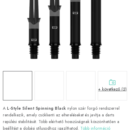
KIEGÉSZÍTŐK
RUHÁZAT
JÁTÉKOSOK
AKCIÓK
DARTS
AJÁNDÉKUTALVÁNYOK
+ következő (2)
Elérhetőségek
Vásárlási útmutató
A
L-Style Silent Spinning Black
nylon szár forgó rendszerrel
rendelkezik, amely csökkenti az eltereléseket és javítja a darts
repülési stabilitását. Több elérhető hosszúságnak köszönhetően a
beállítást a dobási stílusodhoz igazíthatod.
Több információ