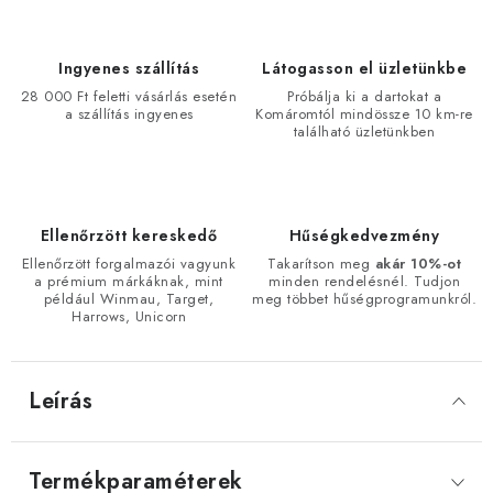
Ingyenes szállítás
Látogasson el üzletünkbe
28 000 Ft feletti vásárlás esetén
Próbálja ki a dartokat a
a szállítás ingyenes
Komáromtól mindössze 10 km-re
található üzletünkben
Ellenőrzött kereskedő
Hűségkedvezmény
Ellenőrzött forgalmazói vagyunk
Takarítson meg
akár 10%-ot
a prémium márkáknak, mint
minden rendelésnél. Tudjon
például Winmau, Target,
meg többet hűségprogramunkról.
Harrows, Unicorn
Leírás
Termékparaméterek