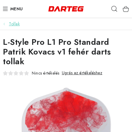
Ugrás
Keres
a
fő
tartalomhoz
Tollak
DARTS
L-Style Pro L1 Pro Standard
DARTS TÁBLÁK
Patrik Kovacs v1 fehér darts
TARTOZÉKOK A TÁBLÁKHOZ
tollak
TOLLAK
Ugrás az értékeléshez
Nincs értékelés
HEGYEK
SZÁRAK
TOKOK