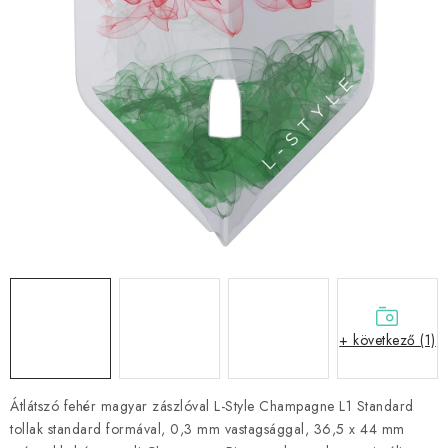
KIEGÉSZÍTŐK
RUHÁZAT
JÁTÉKOSOK
AKCIÓK
DARTS
AJÁNDÉKUTALVÁNYOK
Elérhetőségek
Vásárlási útmutató
+ következő (1)
Átlátszó fehér magyar zászlóval L-Style Champagne L1 Standard
tollak standard formával, 0,3 mm vastagsággal, 36,5 x 44 mm