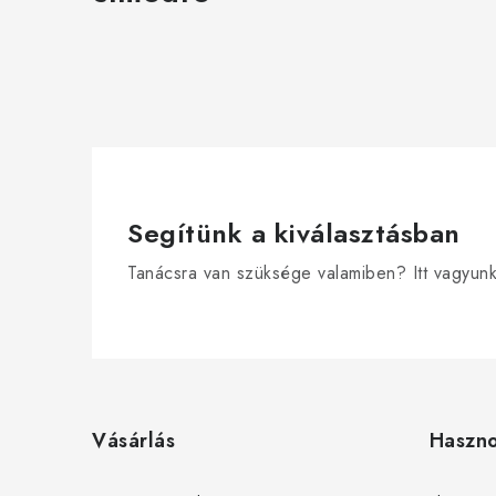
Segítünk a kiválasztásban
Tanácsra van szüksége valamiben? Itt vagyun
L
á
Vásárlás
Haszn
b