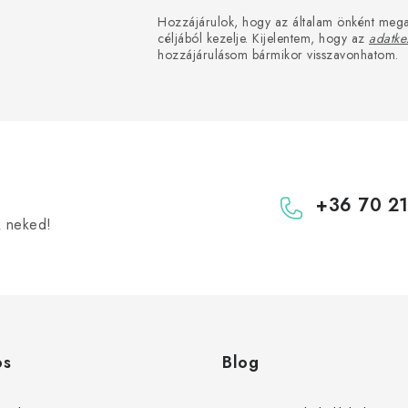
Hozzájárulok, hogy az általam önként mega
céljából kezelje. Kijelentem, hogy az
adatkez
hozzájárulásom bármikor visszavonhatom.
+36 70 2
k neked!
os
Blog