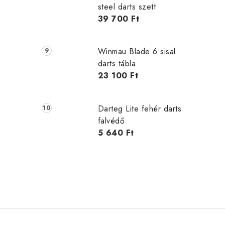
steel darts szett
39 700 Ft
Winmau Blade 6 sisal
darts tábla
23 100 Ft
Darteg Lite fehér darts
falvédő
5 640 Ft