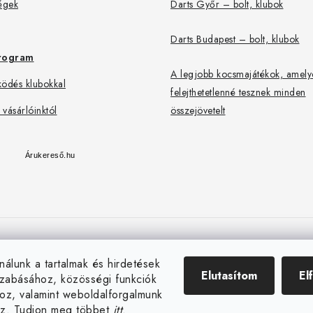
égek
Darts Győr – bolt, klubok
Darts Budapest – bolt, klubok
rogram
A legjobb kocsmajátékok, amely
ödés klubokkal
felejthetetlenné tesznek minden
 vásárlóinktól
összejövetelt
Árukereső.hu
darteg.sk
darteg.hu
darteg.cz
nálunk a tartalmak és hirdetések
Elutasítom
El
zabásához, közösségi funkciók
hoz, valamint weboldalforgalmunk
z. Tudjon meg többet
itt
.