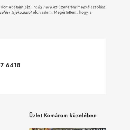
dott adataim a(z)
*cég neve
az üzenetem megválaszolása
elési tájékoztatót
elolvastam. Megértettem, hogy a
17 6418
Üzlet Komárom közelében