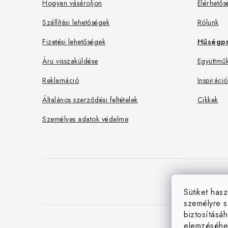
l
Hogyan vásároljon
Elérhetős
é
Szállítási lehetőségek
Rólunk
c
Fizetési lehetőségek
Hűségp
Áru visszaküldése
Együttműk
Reklamáció
Inspiráció
Általános szerződési feltételek
Cikkek
Személyes adatok védelme
Sütiket hasz
személyre s
biztosításá
elemzéséhe