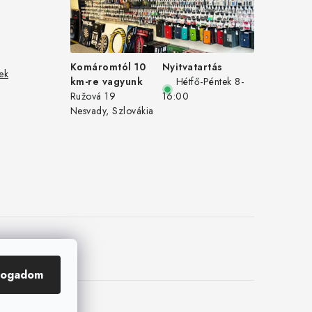
Komáromtól 10
Nyitvatartás
ek
km-re vagyunk
Hétfő-Péntek 8-
Ružová 19
16:00
Nesvady, Szlovákia
fogadom