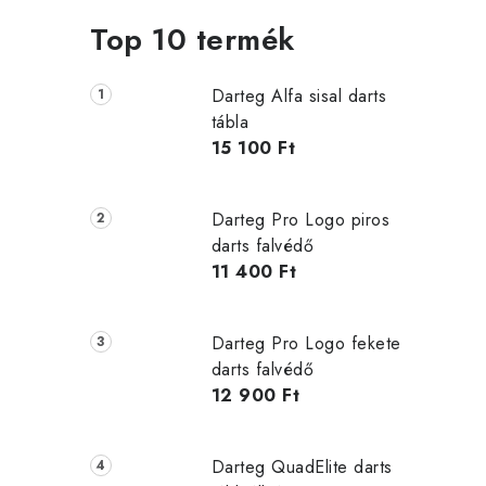
e
Top 10 termék
l
Darteg Alfa sisal darts
tábla
15 100 Ft
Darteg Pro Logo piros
darts falvédő
11 400 Ft
Darteg Pro Logo fekete
darts falvédő
12 900 Ft
Darteg QuadElite darts