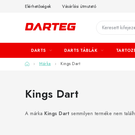
Ugrás
Elérhetőségek
Vásárlási útmutató
a
fő
tartalomhoz
DARTS
DARTS TÁBLÁK
TARTOZ
Kezdőlap
Márka
Kings Dart
Kings Dart
A márka
Kings Dart
semmilyen terméke nem találh