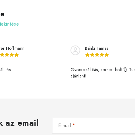
ve
ekintése
ter Hoffmann
Bánki Tamás
llítás.
Gyors szállítás, korrekt bolt 👌 T
ajánlani!
k az email
E-mail