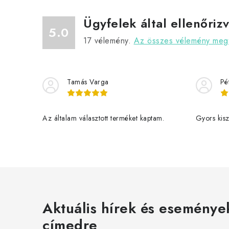
Ügyfelek által ellenőriz
5.0
17
vélemény.
Az összes vélemény megt
Tamás Varga
Pé
Az általam választott terméket kaptam.
Gyors kiszá
Aktuális hírek és eseménye
címedre