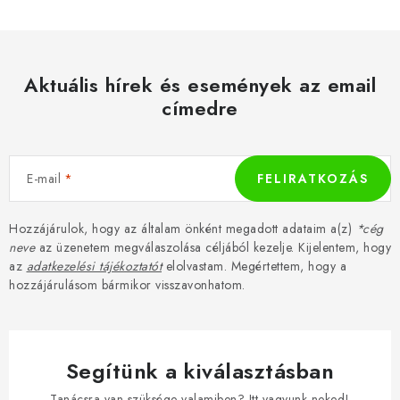
Aktuális hírek és események az email
címedre
E-mail
FELIRATKOZÁS
Hozzájárulok, hogy az általam önként megadott adataim a(z)
*cég
neve
az üzenetem megválaszolása céljából kezelje. Kijelentem, hogy
az
adatkezelési tájékoztatót
elolvastam. Megértettem, hogy a
hozzájárulásom bármikor visszavonhatom.
Segítünk a kiválasztásban
Tanácsra van szüksége valamiben? Itt vagyunk neked!