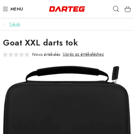
Ugrás
Keres
a
fő
tartalomhoz
Tokok
DARTS
Goat XXL darts tok
DARTS TÁBLÁK
Ugrás az értékeléshez
Nincs értékelés
TARTOZÉKOK A TÁBLÁKHOZ
TOLLAK
HEGYEK
SZÁRAK
TOKOK