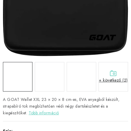
KIEGÉSZÍTŐK
RUHÁZAT
JÁTÉKOSOK
AKCIÓK
DARTS
AJÁNDÉKUTALVÁNYOK
+ következő (2)
Elérhetőségek
Vásárlási útmutató
A GOAT Wallet XXL 23 × 20 × 8 cm-es, EVA anyagból készült,
strapabíró tok megbízhatóan védi négy dartskészletet és a
kiegészítőket.
Több információ