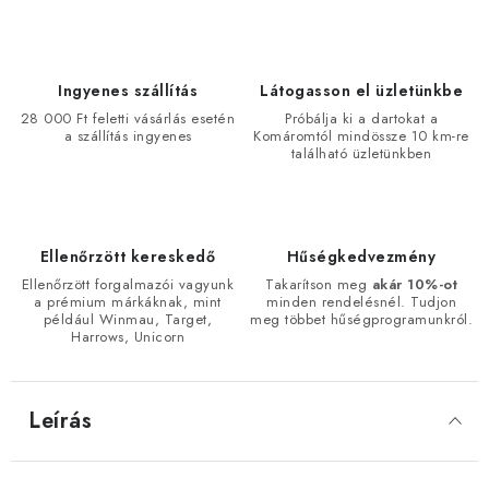
Ingyenes szállítás
Látogasson el üzletünkbe
28 000 Ft feletti vásárlás esetén
Próbálja ki a dartokat a
a szállítás ingyenes
Komáromtól mindössze 10 km-re
található üzletünkben
Ellenőrzött kereskedő
Hűségkedvezmény
Ellenőrzött forgalmazói vagyunk
Takarítson meg
akár 10%-ot
a prémium márkáknak, mint
minden rendelésnél. Tudjon
például Winmau, Target,
meg többet hűségprogramunkról.
Harrows, Unicorn
Leírás