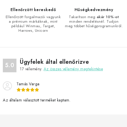
y
í
Ellenőrzött kereskedő
Hűségkedvezmény
t
Ellenőrzött forgalmazói vagyunk
Takarítson meg
akár 10%-ot
a prémium márkáknak, mint
minden rendelésnél. Tudjon
á
például Winmau, Target,
meg többet hűségprogramunkról.
s
Harrows, Unicorn
e
l
e
m
Ügyfelek által ellenőrizve
5.0
e
17
vélemény.
Az összes vélemény megtekintése
i
Tamás Varga
Az általam választott terméket kaptam.