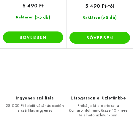
5 490 Ft
5 490 Ft-tól
(>5 db)
Raktáron
(>5 db)
Raktáron
BŐVEBBEN
BŐVEBBEN
L
i
s
t
a
Ingyenes szállítás
Látogasson el üzletünkbe
i
28 000 Ft feletti vásárlás esetén
Próbálja ki a dartokat a
a szállítás ingyenes
Komáromtól mindössze 10 km-re
r
található üzletünkben
á
n