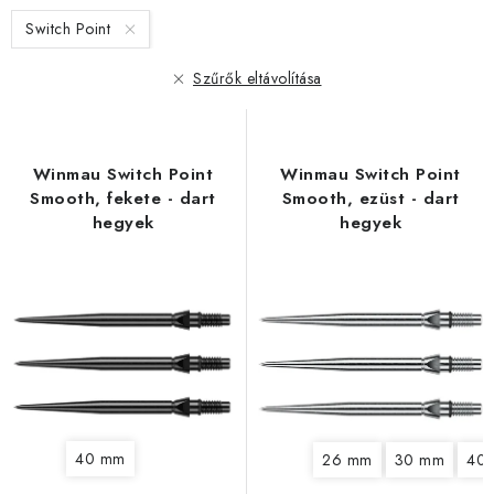
é
é
Switch Point
k
k
e
e
Szűrők eltávolítása
k
k
l
r
i
e
Winmau Switch Point
Winmau Switch Point
s
n
Smooth, fekete - dart
Smooth, ezüst - dart
t
d
hegyek
hegyek
á
e
j
z
a
é
s
e
40 mm
26 mm
30 mm
40