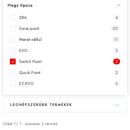
KIEGÉSZÍTŐK
Hegy típusa
RUHÁZAT
2BA
4
Swiss point
20
JÁTÉKOSOK
Menet nélkül
11
AKCIÓK
EVO
3
DARTS
Switch Point
2
Quick Point
2
AJÁNDÉKUTALVÁNYOK
EZ-EVO
3
Elérhetőségek
Vásárlási útmutató
T
T
LEGNÉPSZERŰBB TERMÉKEK
e
e
r
r
m
m
Oldal
1
/
1
- összesen
2
termék