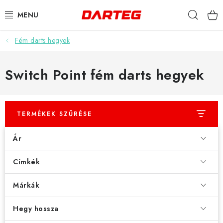
Ugrás
Keres
a
fő
tartalomhoz
Fém darts hegyek
DARTS
DARTS TÁBLÁK
Switch Point fém darts hegyek
TARTOZÉKOK A TÁBLÁKHOZ
TERMÉKEK SZŰRÉSE
TOLLAK
Ár
HEGYEK
Címkék
SZÁRAK
Márkák
TOKOK
Hegy hossza