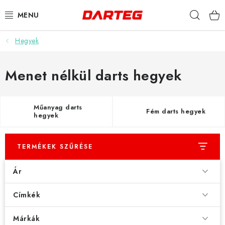
Ugrás
Keres
a
fő
tartalomhoz
Hegyek
DARTS
DARTS TÁBLÁK
Menet nélkül darts hegyek
TARTOZÉKOK A TÁBLÁKHOZ
Műanyag darts
Fém darts hegyek
hegyek
TOLLAK
HEGYEK
TERMÉKEK SZŰRÉSE
Ár
SZÁRAK
Címkék
TOKOK
Márkák