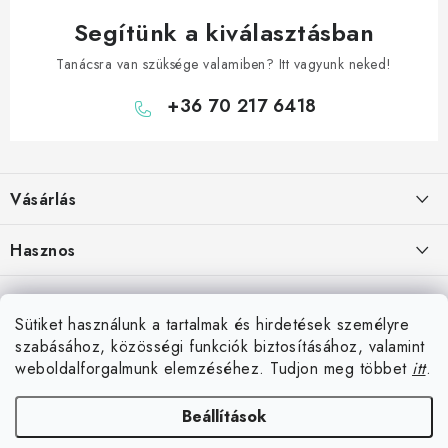
Segítünk a kiválasztásban
Tanácsra van szüksége valamiben? Itt vagyunk neked!
+36 70 217 6418
L
á
Vásárlás
b
l
Hogyan vásároljon
Hasznos
é
Szállítási lehetőségek
c
Elérhetőségek
Blog
Fizetési lehetőségek
Sütiket használunk a tartalmak és hirdetések személyre
Rólunk
Darts Győr – bolt, klubok
szabásához, közösségi funkciók biztosításához, valamint
Üzlet Komárom közelében
Áru visszaküldése
Hűségprogram
weboldalforgalmunk elemzéséhez. Tudjon meg többet
itt
.
Reklamáció
Darts Budapest – bolt, klubok
Együttműködés klubokkal
Beállítások
darteg.hu
darteg.sk
darteg.cz
Komáromtól 10 km-re vagyunk
Általános szerződési feltételek
A legjobb kocsmajátékok, amelyek felejthetetlenné tesznek minden
Ružová 19
Inspiráció vásárlóinktól