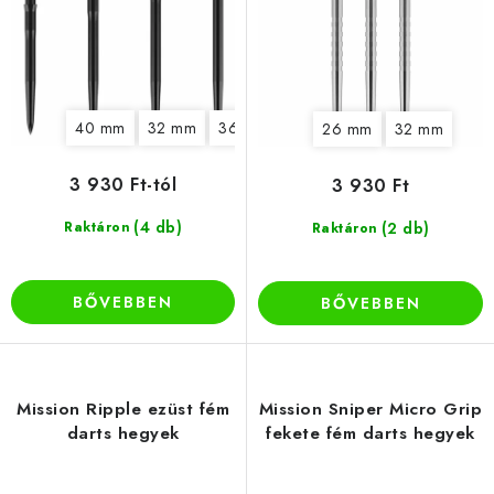
s
e
40 mm
32 mm
36 mm
26 mm
32 mm
3 930 Ft-tól
3 930 Ft
(4 db)
Raktáron
(2 db)
Raktáron
BŐVEBBEN
BŐVEBBEN
Mission Ripple ezüst fém
Mission Sniper Micro Grip
darts hegyek
fekete fém darts hegyek