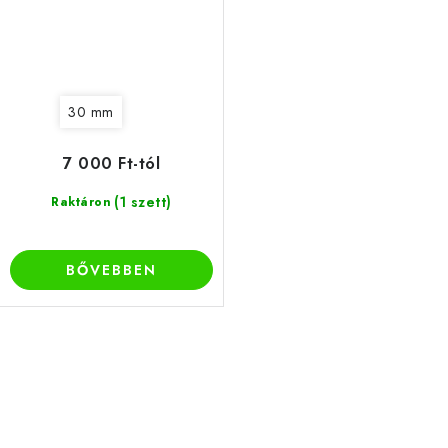
30 mm
7 000 Ft-tól
(1 szett)
Raktáron
BŐVEBBEN
L
i
s
t