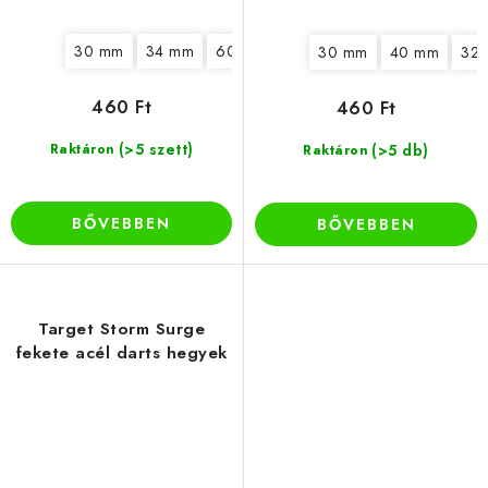
30 mm
34 mm
60 mm
50 mm
36 mm
30 mm
40 mm
32
460 Ft
460 Ft
(>5 szett)
Raktáron
(>5 db)
Raktáron
BŐVEBBEN
BŐVEBBEN
Target Storm Surge
fekete acél darts hegyek