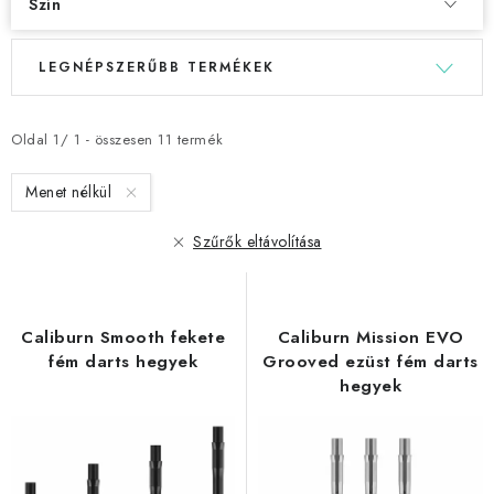
Szín
T
T
LEGNÉPSZERŰBB TERMÉKEK
e
e
r
r
m
m
Oldal
1
/
1
- összesen
11
termék
é
é
Menet nélkül
k
k
e
e
Szűrők eltávolítása
k
k
l
r
i
e
Caliburn Smooth fekete
Caliburn Mission EVO
s
n
fém darts hegyek
Grooved ezüst fém darts
t
d
hegyek
á
e
j
z
a
é