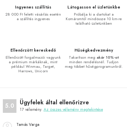
a
Ingyenes szállítás
Látogasson el üzletünkbe
i
28 000 Ft feletti vásárlás esetén
Próbálja ki a dartokat a
a szállítás ingyenes
Komáromtól mindössze 10 km-re
r
található üzletünkben
á
n
y
í
Ellenőrzött kereskedő
Hűségkedvezmény
t
Ellenőrzött forgalmazói vagyunk
Takarítson meg
akár 10%-ot
a prémium márkáknak, mint
minden rendelésnél. Tudjon
á
például Winmau, Target,
meg többet hűségprogramunkról.
s
Harrows, Unicorn
e
l
e
m
Ügyfelek által ellenőrizve
5.0
e
17
vélemény.
Az összes vélemény megtekintése
i
Tamás Varga