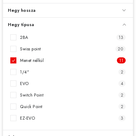
KIEGÉSZÍTŐK
Hegy hossza
RUHÁZAT
Hegy típusa
JÁTÉKOSOK
2BA
13
AKCIÓK
Swiss point
20
Menet nélkül
11
DARTS
1/4"
2
AJÁNDÉKUTALVÁNYOK
EVO
4
Switch Point
2
Elérhetőségek
Vásárlási útmutató
Quick Point
2
EZ-EVO
3