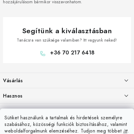
hozzájárulásom bármikor visszavonhatom.
Segítünk a kiválasztásban
Tanácsra van szüksége valamiben? Itt vagyunk neked!
+36 70 217 6418
L
á
Vásárlás
b
l
Hogyan vásároljon
Hasznos
é
Szállítási lehetőségek
c
Elérhetőségek
Blog
Fizetési lehetőségek
Sütiket használunk a tartalmak és hirdetések személyre
Rólunk
Darts Győr – bolt, klubok
szabásához, közösségi funkciók biztosításához, valamint
Üzlet Komárom közelében
Áru visszaküldése
Hűségprogram
weboldalforgalmunk elemzéséhez. Tudjon meg többet
itt
.