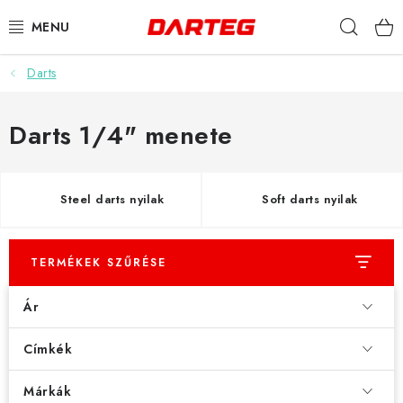
Ugrás
Keres
a
fő
tartalomhoz
Darts
DARTS
DARTS TÁBLÁK
Darts 1/4" menete
TARTOZÉKOK A TÁBLÁKHOZ
Steel darts nyilak
Soft darts nyilak
TOLLAK
HEGYEK
TERMÉKEK SZŰRÉSE
Ár
SZÁRAK
Címkék
TOKOK
Márkák