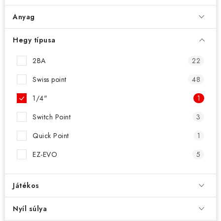
KIEGÉSZÍTŐK
Anyag
RUHÁZAT
Hegy típusa
JÁTÉKOSOK
2BA
22
AKCIÓK
Swiss point
48
1/4"
1
DARTS
Switch Point
3
AJÁNDÉKUTALVÁNYOK
Quick Point
1
EZ-EVO
5
Elérhetőségek
Vásárlási útmutató
Játékos
Nyíl súlya