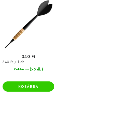
á
e
j
z
a
é
s
e
340 Ft
Egységár:
340 Ft / 1 db
(>5 db)
Raktáron
KOSÁRBA
L