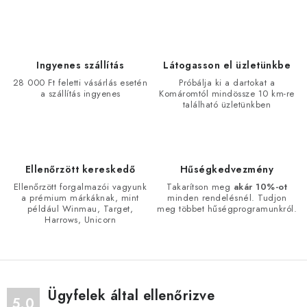
i
s
t
a
Ingyenes szállítás
Látogasson el üzletünkbe
i
28 000 Ft feletti vásárlás esetén
Próbálja ki a dartokat a
a szállítás ingyenes
Komáromtól mindössze 10 km-re
r
található üzletünkben
á
n
y
í
Ellenőrzött kereskedő
Hűségkedvezmény
t
Ellenőrzött forgalmazói vagyunk
Takarítson meg
akár 10%-ot
a prémium márkáknak, mint
minden rendelésnél. Tudjon
á
például Winmau, Target,
meg többet hűségprogramunkról.
s
Harrows, Unicorn
e
l
e
m
Ügyfelek által ellenőrizve
5.0