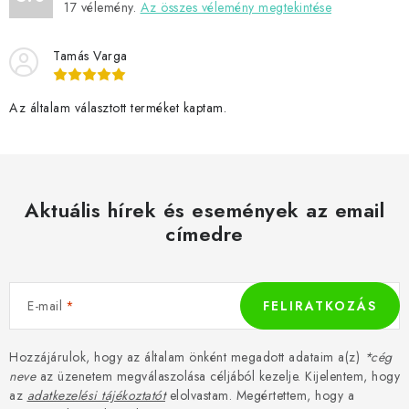
e
17
vélemény.
Az összes vélemény megtekintése
i
Tamás Varga
Az általam választott terméket kaptam.
Aktuális hírek és események az email
címedre
E-mail
FELIRATKOZÁS
Hozzájárulok, hogy az általam önként megadott adataim a(z)
*cég
neve
az üzenetem megválaszolása céljából kezelje. Kijelentem, hogy
az
adatkezelési tájékoztatót
elolvastam. Megértettem, hogy a