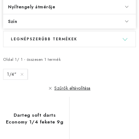
Nyíltengely átmérője
Szín
T
T
LEGNÉPSZERŰBB TERMÉKEK
e
e
r
r
m
m
Oldal
1
/
1
- összesen
1
termék
é
é
1/4"
k
k
e
e
Szűrők eltávolítása
k
k
l
r
i
e
Darteg soft darts
s
n
Economy 1/4 fekete 9g
t
d