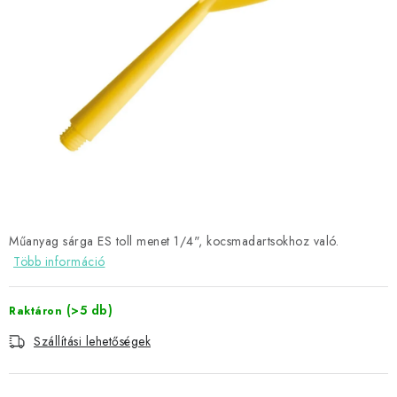
KIEGÉSZÍTŐK
RUHÁZAT
JÁTÉKOSOK
AKCIÓK
DARTS
AJÁNDÉKUTALVÁNYOK
Műanyag sárga ES toll menet 1/4", kocsmadartsokhoz való.
Több információ
Elérhetőségek
Vásárlási útmutató
(>5 db)
Raktáron
Szállítási lehetőségek