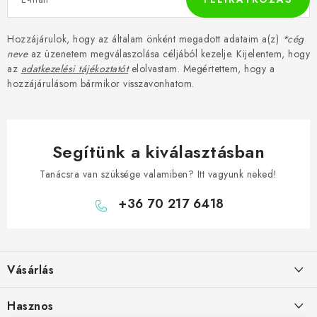
Hozzájárulok, hogy az általam önként megadott adataim a(z)
*cég
neve
az üzenetem megválaszolása céljából kezelje. Kijelentem, hogy
az
adatkezelési tájékoztatót
elolvastam. Megértettem, hogy a
hozzájárulásom bármikor visszavonhatom.
Segítünk a kiválasztásban
Tanácsra van szüksége valamiben? Itt vagyunk neked!
+36 70 217 6418
L
á
Vásárlás
b
l
Hogyan vásároljon
Hasznos
é