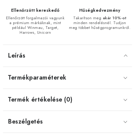
Ellenőrzött kereskedő
Hűségkedvezmény
Ellenőrzött forgalmazói vagyunk
Takarítson meg
akár 10%-ot
a prémium márkáknak, mint
minden rendelésnél. Tudjon
például Winmau, Target,
meg többet hűségprogramunkról.
Harrows, Unicorn
Leírás
Termékparaméterek
Termék értékelése (0)
Beszélgetés