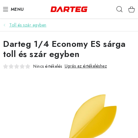
Ugrás
Keres
a
fő
tartalomhoz
Toll és szár egyben
DARTS
Darteg 1/4 Economy ES sárga
DARTS TÁBLÁK
toll és szár egyben
TARTOZÉKOK A TÁBLÁKHOZ
Ugrás az értékeléshez
Nincs értékelés
TOLLAK
HEGYEK
SZÁRAK
TOKOK