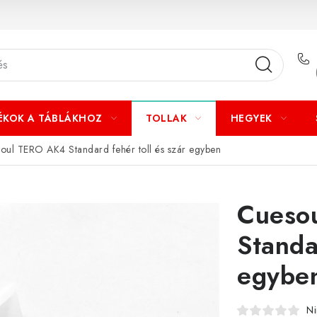
ÉKOK A TÁBLÁKHOZ
TOLLAK
HEGYEK
oul TERO AK4 Standard fehér toll és szár egyben
Cueso
Standa
egybe
Ni