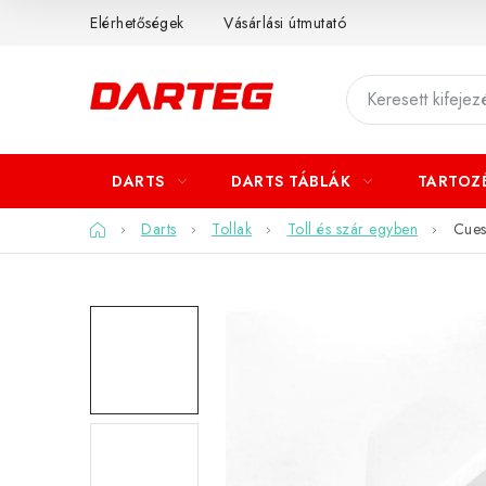
Ugrás
Elérhetőségek
Vásárlási útmutató
a
fő
tartalomhoz
DARTS
DARTS TÁBLÁK
TARTOZ
Kezdőlap
Darts
Tollak
Toll és szár egyben
Cues