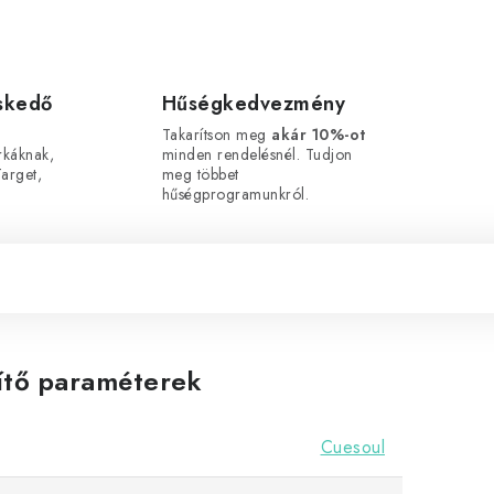
eskedő
Hűségkedvezmény
Takarítson meg
akár 10%-ot
káknak,
minden rendelésnél. Tudjon
arget,
meg többet
hűségprogramunkról.
ítő paraméterek
Cuesoul