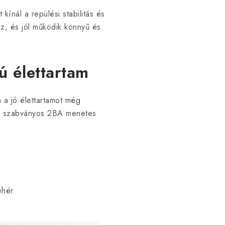
kínál a repülési stabilitás és
z, és jól működik könnyű és
ú élettartam
a a jó élettartamot még
den szabványos 2BA menetes
ehér