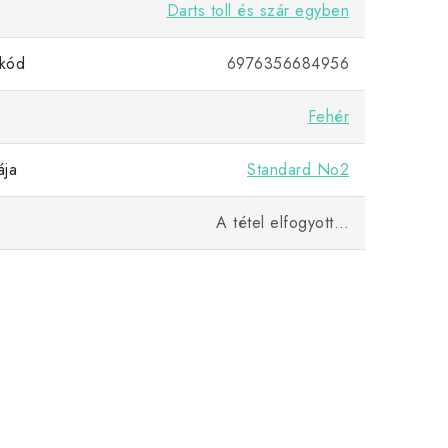
Darts toll és szár egyben
kód
6976356684956
Fehér
ája
Standard No2
A tétel elfogyott…