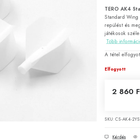
TERO AK4 Sta
Standard Wing (
repülést és meg
játékosok széle
Több informáci
A tétel elfogyo
Elfogyott
2 860 F
Egységár:
SKU:
CS-AK4-2YS
Kérdés