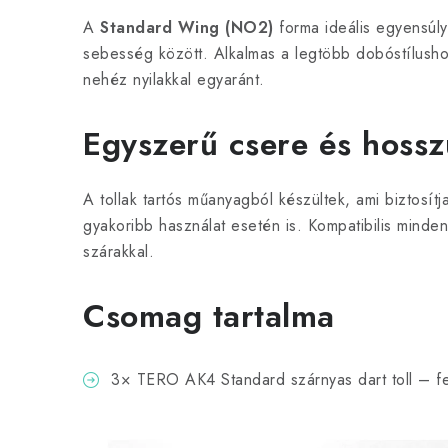
A
Standard Wing (NO2)
forma ideális egyensúlyt 
sebesség között. Alkalmas a legtöbb dobóstílusho
nehéz nyilakkal egyaránt.
Egyszerű csere és hossz
A tollak tartós műanyagból készültek, ami biztosítj
gyakoribb használat esetén is. Kompatibilis min
szárakkal.
Csomag tartalma
3× TERO AK4 Standard szárnyas dart toll – f