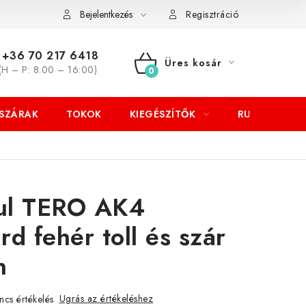
Bejelentkezés
Regisztráció
+36 70 217 6418
Üres kosár
(H – P: 8:00 – 16:00)
KOSÁR
SZÁRAK
TOKOK
KIEGÉSZÍTŐK
RUHÁZAT
ul TERO AK4
rd fehér toll és szár
n
Ugrás az értékeléshez
ncs értékelés