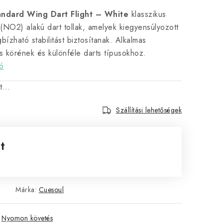
ndard Wing Dart Flight – White
klasszikus
NO2) alakú dart tollak, amelyek kiegyensúlyozott
bízható stabilitást biztosítanak. Alkalmas
s körének és különféle darts típusokhoz.
ó
tt…
Szállítási lehetőségek
t
Márka:
Cuesoul
Nyomon követés