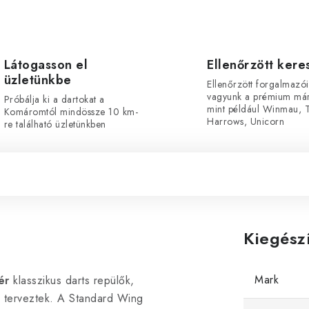
Látogasson el
Ellenőrzött ker
üzletünkbe
Ellenőrzött forgalmazói
vagyunk a prémium már
Próbálja ki a dartokat a
mint például Winmau, T
Komáromtól mindössze 10 km-
Harrows, Unicorn
re található üzletünkben
Kiegész
Mark
ér
klasszikus darts repülők,
e terveztek. A Standard Wing