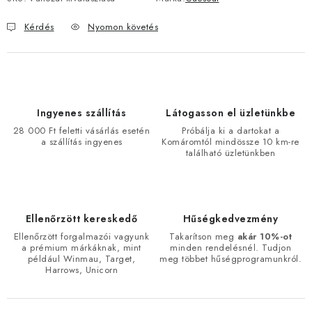
Kérdés
Nyomon követés
Ingyenes szállítás
Látogasson el üzletünkbe
28 000 Ft feletti vásárlás esetén
Próbálja ki a dartokat a
a szállítás ingyenes
Komáromtól mindössze 10 km-re
található üzletünkben
Ellenőrzött kereskedő
Hűségkedvezmény
Ellenőrzött forgalmazói vagyunk
Takarítson meg
akár 10%-ot
a prémium márkáknak, mint
minden rendelésnél. Tudjon
például Winmau, Target,
meg többet hűségprogramunkról.
Harrows, Unicorn