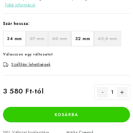
Több információ
Szár hossza:
34 mm
37 mm
40 mm
32 mm
43,5 mm
Válasszon egy változatot
Szállítási lehetőségek
3 580 Ft
-tól
Egységár:
KOSÁRBA
SKU:
Változat kiválasztása
Márka:
Cuesoul