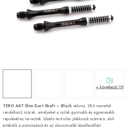
KIEGÉSZÍTŐK
RUHÁZAT
JÁTÉKOSOK
AKCIÓK
DARTS
AJÁNDÉKUTALVÁNYOK
+ következő (5)
Elérhetőségek
Vásárlási útmutató
TERO AK7 Slim Dart Shaft – Black
vékony, 2BA menettel
rendelkező szárak, amelyeket a nyilak gyorsabb és egyenesebb
repüléséhez terveztek. Ideális technikai játékosok számára, akik
értékelik a pontosságot és az alacsonyabb légellenállást.