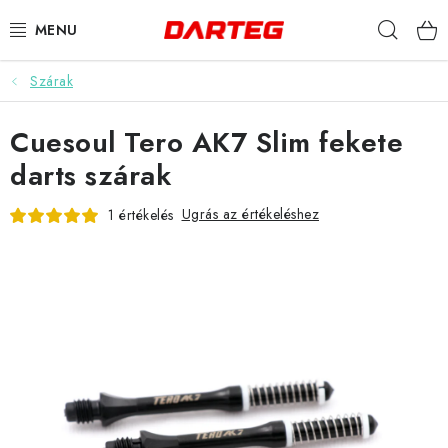
Ugrás
Keres
a
fő
tartalomhoz
Szárak
DARTS
Cuesoul Tero AK7 Slim fekete
DARTS TÁBLÁK
darts szárak
TARTOZÉKOK A TÁBLÁKHOZ
Ugrás az értékeléshez
1 értékelés
TOLLAK
HEGYEK
SZÁRAK
TOKOK