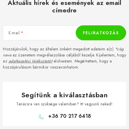
e
Aktuális hírek és események az email
l
címedre
e
m
e
E-mail
FELIRATKOZÁS
i
Hozzájárulok, hogy az általam önként megadott adataim a(z)
*cég
neve
az üzenetem megválaszolása céljából kezelje. Kijelentem, hogy
az
adatkezelési tájékoztatót
elolvastam. Megértettem, hogy a
hozzájárulásom bármikor visszavonhatom.
Segítünk a kiválasztásban
Tanácsra van szüksége valamiben? Itt vagyunk neked!
+36 70 217 6418