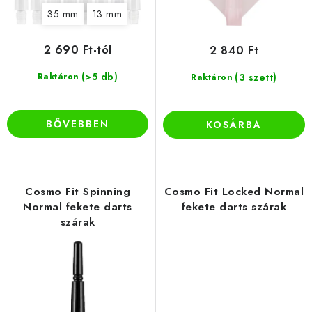
s
35 mm
13 mm
e
2 690 Ft-tól
2 840 Ft
(>5 db)
Raktáron
(3 szett)
Raktáron
BŐVEBBEN
KOSÁRBA
Cosmo Fit Spinning
Cosmo Fit Locked Normal
Normal fekete darts
fekete darts szárak
szárak