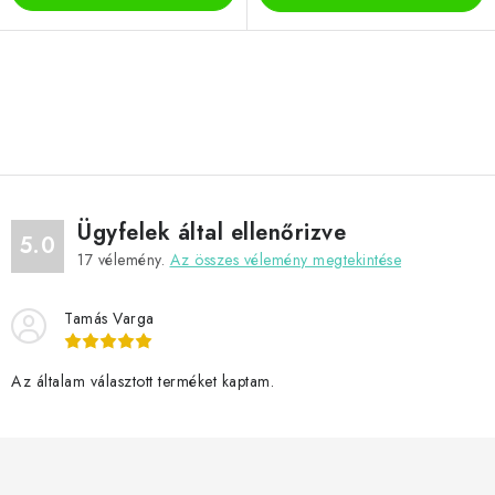
L
i
s
t
a
Ügyfelek által ellenőrizve
i
5.0
17
vélemény.
Az összes vélemény megtekintése
r
á
Tamás Varga
n
y
í
Az általam választott terméket kaptam.
t
á
s