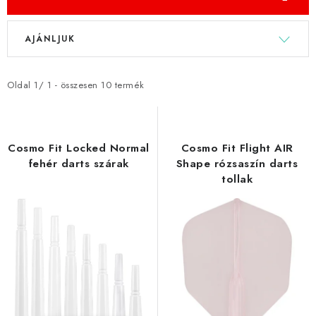
KIEGÉSZÍTŐK
T
T
RUHÁZAT
AJÁNLJUK
e
e
r
r
JÁTÉKOSOK
m
m
Oldal
1
/
1
- összesen
10
termék
é
é
AKCIÓK
k
k
e
e
DARTS
Cosmo Fit Locked Normal
Cosmo Fit Flight AIR
k
k
fehér darts szárak
Shape rózsaszín darts
tollak
l
r
AJÁNDÉKUTALVÁNYOK
i
e
s
n
Elérhetőségek
Vásárlási útmutató
t
d
á
e
j
z
a
é