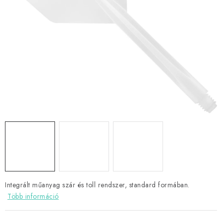
KIEGÉSZÍTŐK
RUHÁZAT
JÁTÉKOSOK
AKCIÓK
DARTS
AJÁNDÉKUTALVÁNYOK
Elérhetőségek
Vásárlási útmutató
Integrált műanyag szár és toll rendszer, standard formában.
Több információ