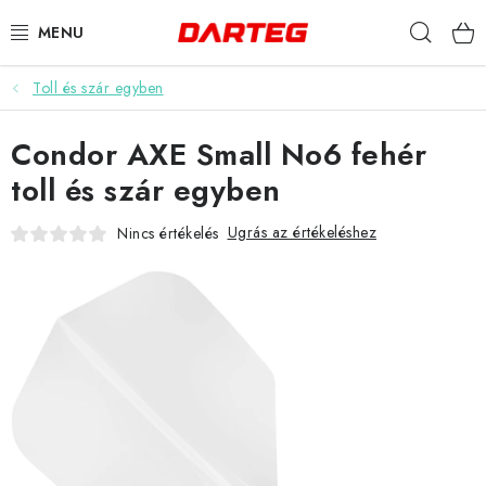
Ugrás
Keres
a
fő
tartalomhoz
Toll és szár egyben
DARTS
Condor AXE Small No6 fehér
DARTS TÁBLÁK
toll és szár egyben
TARTOZÉKOK A TÁBLÁKHOZ
Ugrás az értékeléshez
Nincs értékelés
TOLLAK
HEGYEK
SZÁRAK
TOKOK