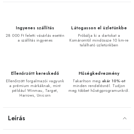
Ingyenes szállítás
Látogasson el üzletünkbe
28 000 Ft feletti vásárlás esetén
Próbálja ki a dartokat a
a szállítás ingyenes
Komáromtól mindössze 10 km-re
található üzletünkben
Ellenőrzött kereskedő
Hűségkedvezmény
Ellenőrzött forgalmazói vagyunk
Takarítson meg
akár 10%-ot
a prémium márkáknak, mint
minden rendelésnél. Tudjon
például Winmau, Target,
meg többet hűségprogramunkról.
Harrows, Unicorn
Leírás