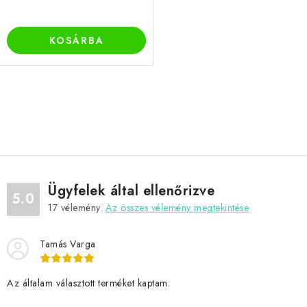
KOSÁRBA
L
i
s
t
a
Ügyfelek által ellenőrizve
i
5.0
17
vélemény.
Az összes vélemény megtekintése
r
á
Tamás Varga
n
y
í
Az általam választott terméket kaptam.
t