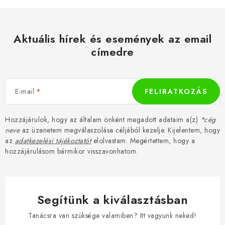
á
s
e
Aktuális hírek és események az email
l
címedre
e
m
e
E-mail
FELIRATKOZÁS
i
Hozzájárulok, hogy az általam önként megadott adataim a(z)
*cég
neve
az üzenetem megválaszolása céljából kezelje. Kijelentem, hogy
az
adatkezelési tájékoztatót
elolvastam. Megértettem, hogy a
hozzájárulásom bármikor visszavonhatom.
Segítünk a kiválasztásban
Tanácsra van szüksége valamiben? Itt vagyunk neked!