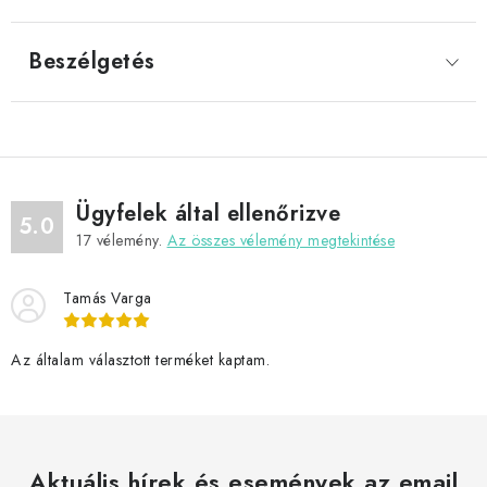
Beszélgetés
Ügyfelek által ellenőrizve
5.0
17
vélemény.
Az összes vélemény megtekintése
Tamás Varga
Az általam választott terméket kaptam.
Aktuális hírek és események az email