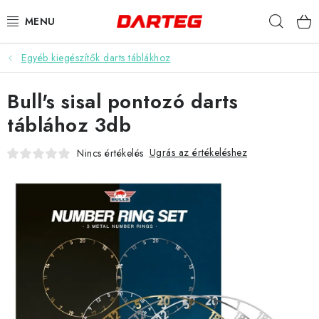
Ugrás
Keres
a
fő
tartalomhoz
Egyéb kiegészítők darts táblákhoz
DARTS
Bull's sisal pontozó darts
DARTS TÁBLÁK
táblához 3db
TARTOZÉKOK A TÁBLÁKHOZ
Ugrás az értékeléshez
Nincs értékelés
TOLLAK
HEGYEK
SZÁRAK
TOKOK