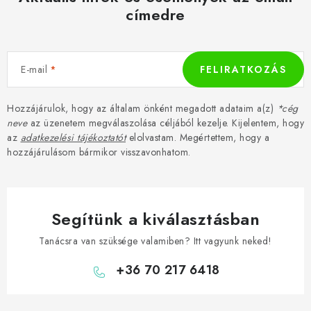
címedre
E-mail
FELIRATKOZÁS
Hozzájárulok, hogy az általam önként megadott adataim a(z)
*cég
neve
az üzenetem megválaszolása céljából kezelje. Kijelentem, hogy
az
adatkezelési tájékoztatót
elolvastam. Megértettem, hogy a
hozzájárulásom bármikor visszavonhatom.
Segítünk a kiválasztásban
Tanácsra van szüksége valamiben? Itt vagyunk neked!
+36 70 217 6418
L