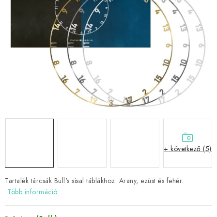
KIEGÉSZÍTŐK
RUHÁZAT
JÁTÉKOSOK
AKCIÓK
DARTS
AJÁNDÉKUTALVÁNYOK
+ következő (5)
Elérhetőségek
Vásárlási útmutató
Tartalék tárcsák Bull's sisal táblákhoz. Arany, ezüst és fehér.
Több információ