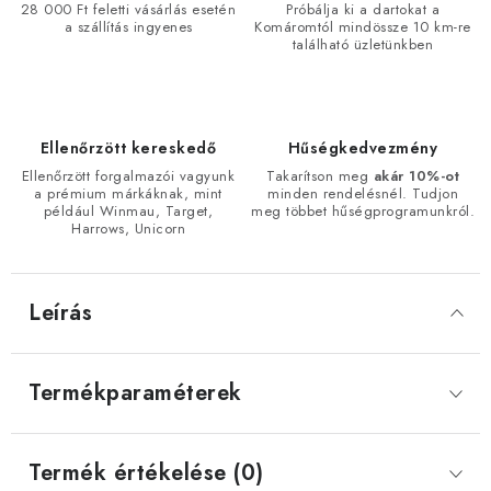
28 000 Ft feletti vásárlás esetén
Próbálja ki a dartokat a
a szállítás ingyenes
Komáromtól mindössze 10 km-re
található üzletünkben
Ellenőrzött kereskedő
Hűségkedvezmény
Ellenőrzött forgalmazói vagyunk
Takarítson meg
akár 10%-ot
a prémium márkáknak, mint
minden rendelésnél. Tudjon
például Winmau, Target,
meg többet hűségprogramunkról.
Harrows, Unicorn
Leírás
Termékparaméterek
Termék értékelése (0)